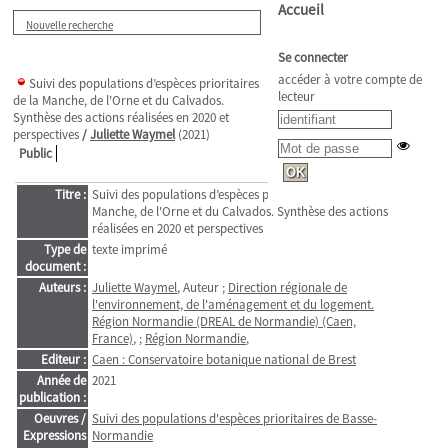
Accueil
Nouvelle recherche
Se connecter
accéder à votre compte de
Suivi des populations d’espèces prioritaires
lecteur
de la Manche, de l'Orne et du Calvados.
Synthèse des actions réalisées en 2020 et
perspectives
/
Juliette Waymel
(2021)
Public
Titre :
Suivi des populations d’espèces prioritaires de la
Manche, de l'Orne et du Calvados. Synthèse des actions
réalisées en 2020 et perspectives
Type de
texte imprimé
document :
Auteurs :
Juliette Waymel
, Auteur ;
Direction régionale de
l'environnement, de l'aménagement et du logement.
Région Normandie (DREAL de Normandie) (Caen,
France)
, ;
Région Normandie
,
Editeur :
Caen : Conservatoire botanique national de Brest
Année de
2021
publication :
Oeuvres /
Suivi des populations d'espèces prioritaires de Basse-
Expressions
Normandie