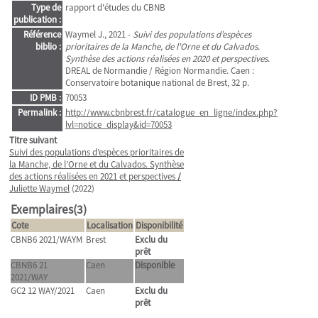
Type de
rapport d'études du CBNB
publication :
Référence
Waymel J., 2021 -
Suivi des populations d’espèces
biblio :
prioritaires de la Manche, de l'Orne et du Calvados.
Synthèse des actions réalisées en 2020 et perspectives
.
DREAL de Normandie / Région Normandie. Caen :
Conservatoire botanique national de Brest, 32 p.
ID PMB :
70053
Permalink :
http://www.cbnbrest.fr/catalogue_en_ligne/index.php?
lvl=notice_display&id=70053
Titre suivant
Suivi des populations d’espèces prioritaires de
la Manche, de l’Orne et du Calvados. Synthèse
des actions réalisées en 2021 et perspectives
/
Juliette Waymel
(2022)
Exemplaires(3)
Cote
Localisation
Disponibilité
CBNB6 2021/WAYM
Brest
Exclu du
prêt
CBNB6 21
Caen
Disponible
2021/WAY
GC2 12 WAY/2021
Caen
Exclu du
prêt