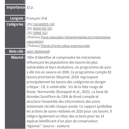
:
Importance
32 p.
:
Langues :
Français (
fre
)
Catégories :
[ZG]
CALVADOS (14)
[ZG]
MANCHE (50)
[ZG]
ORNE (61)
[Thèmes]
Flore vasculaire (phanérogames et cryptogames
vasculaires)
[Thèmes]
Plante à forte valeur patrimoniale
Mots-clés :
suivi stationnel
Résumé :
"Afin d’identifier et comprendre les mécanismes
influençant les populations des taxons les plus
vulnérables et leurs évolutions, un programme de suivi
a été mis en oeuvre en 2009. Ce programme compte 83
taxons prioritaires (Waymel, 2019) regroupant
principalement les taxons des catégories en danger
critique : CR, à vulnérable : VU de la liste rouge de
Basse- Normandie (Bousquet et al., 2015). La base de
données SuiviFlore du CBN de Brest compile et
structure l’ensemble des informations des suivis
stationnels récolté chaque année. Ce rapport synthétise
les actions de suivis réalisées en 2020 pour ces taxons. Il
intègre également un bilan des actions pour les 14
espèces bénéficiant d’un plan de conservation
régional." (source : auteurs)