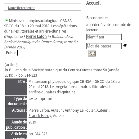
Accueil
Nouvelle recherche
Se connecter
Minisession phytosociologique CBNSA –
accéder à votre compte de
SBCO du 18 au 20 mai 2018. Les végétations
lecteur
dunaires littorales et arrière-dunaires
d’Aquitaine
/
Pierre Lafon
in Bulletin de la
Société botanique du Centre-Ouest, tome 50
(Année 2019)
Public
[article]
in
Bulletin de la Société botanique du Centre-Ouest
>
tome 50 (Année
2019)
. - pp. 314-323
Titre :
Minisession phytosociologique CBNSA – SBCO du 18 au
20 mai 2018. Les végétations dunaires littorales et
arrière-dunaires d’Aquitaine
Type de
texte imprimé
document :
Auteurs :
Pierre Lafon
, Auteur ;
Anthony Le Fouler
, Auteur ;
Franck Hardy
, Auteur
Année de
2019
publication :
Article en
pp. 314-323