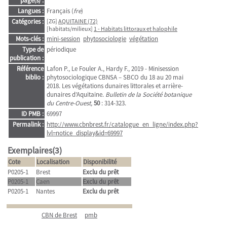
page(s) :
Langues :
Français (
fre
)
Catégories :
[ZG]
AQUITAINE (72)
[habitats/milieux]
1 - Habitats littoraux et halophile
Mots-clés :
mini-session
phytosociologie
végétation
Type de
périodique
publication :
Référence
Lafon P., Le Fouler A., Hardy F., 2019 - Minisession
biblio :
phytosociologique CBNSA – SBCO du 18 au 20 mai
2018. Les végétations dunaires littorales et arrière-
dunaires d’Aquitaine.
Bulletin de la Société botanique
du Centre-Ouest,
50
: 314-323.
ID PMB :
69997
Permalink :
http://www.cbnbrest.fr/catalogue_en_ligne/index.php?
lvl=notice_display&id=69997
Exemplaires(3)
Cote
Localisation
Disponibilité
P0205-1
Brest
Exclu du prêt
P0205-1
Caen
Exclu du prêt
P0205-1
Nantes
Exclu du prêt
CBN de Brest
pmb