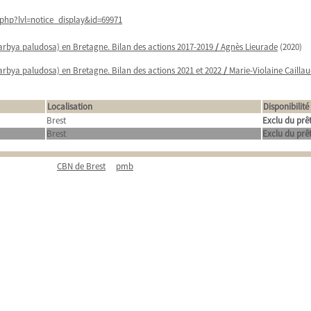
php?lvl=notice_display&id=69971
rbya paludosa) en Bretagne. Bilan des actions 2017-2019
/
Agnès Lieurade
(2020)
rbya paludosa) en Bretagne. Bilan des actions 2021 et 2022
/
Marie-Violaine Cailla
Localisation
Disponibilité
Brest
Exclu du prê
Brest
Exclu du prê
CBN de Brest
pmb