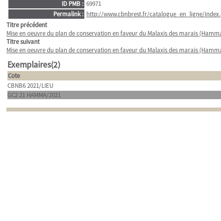
ID PMB :
69971
Permalink :
http://www.cbnbrest.fr/catalogue_en_ligne/index.
Titre précédent
Mise en oeuvre du plan de conservation en faveur du Malaxis des marais (Hamma
Titre suivant
Mise en oeuvre du plan de conservation en faveur du Malaxis des marais (Hamma
Exemplaires(2)
Cote
CBNB6 2021/LIEU
GC2 21 HAMMA/2021