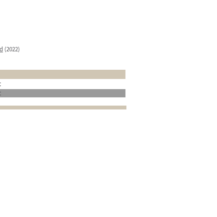
ud
(2022)
t
t