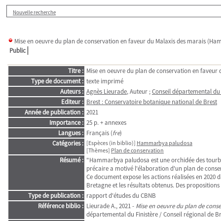
Nouvelle recherche
Mise en oeuvre du plan de conservation en faveur du Malaxis des marais (Ha
Public
Titre :
Mise en oeuvre du plan de conservation en faveur
Type de document :
texte imprimé
Auteurs :
Agnès Lieurade
, Auteur ;
Conseil départemental du 
Editeur :
Brest : Conservatoire botanique national de Brest
Année de publication :
2021
Importance :
25 p. + annexes
Langues :
Français (
fre
)
Catégories :
[Espèces (in biblio)]
Hammarbya paludosa
[Thèmes]
Plan de conservation
Résumé :
"Hammarbya paludosa est une orchidée des tourbière
précaire a motivé l'élaboration d'un plan de conse
Ce document expose les actions réalisées en 2020 
Bretagne et les résultats obtenus. Des propositions
Type de publication :
rapport d'études du CBNB
Référence biblio :
Lieurade A., 2021 -
Mise en oeuvre du plan de cons
départemental du Finistère / Conseil régional de Br