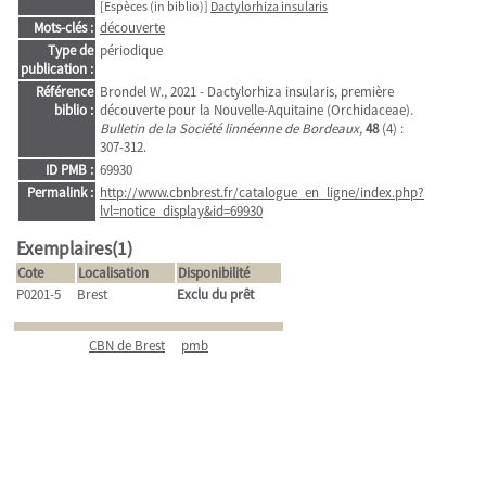
[Espèces (in biblio)]
Dactylorhiza insularis
Mots-clés :
découverte
Type de
périodique
publication :
Référence
Brondel W., 2021 - Dactylorhiza insularis, première
biblio :
découverte pour la Nouvelle-Aquitaine (Orchidaceae).
Bulletin de la Société linnéenne de Bordeaux,
48
(4) :
307-312.
ID PMB :
69930
Permalink :
http://www.cbnbrest.fr/catalogue_en_ligne/index.php?
lvl=notice_display&id=69930
Exemplaires(1)
Cote
Localisation
Disponibilité
P0201-5
Brest
Exclu du prêt
CBN de Brest
pmb