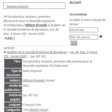
Accueil
Nouvelle recherche
Se connecter
Dactylorhiza insularis, première
accéder à votre compte de
découverte pour la Nouvelle-Aquitaine
lecteur
(Orchidaceae)
/
William Brondel
in Bulletin de
la Société linnéenne de Bordeaux, vol. 48,
fasc. 4 (tome 155 - Année 2020)
Public
[article]
in
Bulletin de la Société linnéenne de Bordeaux
>
vol. 48, fasc. 4 (tome
155 - Année 2020)
. - pp. 307-312
Titre :
Dactylorhiza insularis, première découverte pour la
Nouvelle-Aquitaine (Orchidaceae)
Type de
texte imprimé
document :
Auteurs :
William Brondel
, Auteur
Année de
2021
publication :
Article en
pp. 307-312
page(s) :
Langues :
Français (
fre
)
Catégories :
[ZG]
ORIGNE (33310)