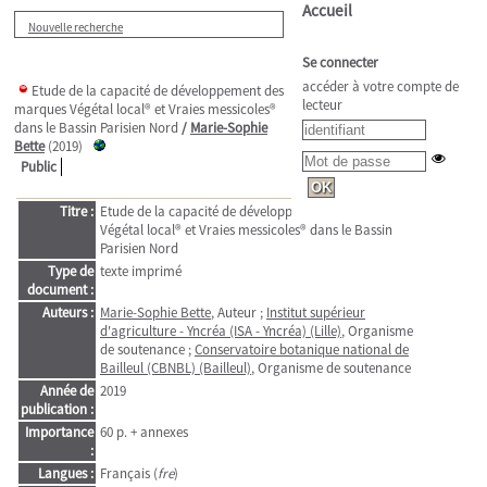
Accueil
Nouvelle recherche
Se connecter
accéder à votre compte de
Etude de la capacité de développement des
lecteur
marques Végétal local® et Vraies messicoles®
dans le Bassin Parisien Nord
/
Marie-Sophie
Bette
(2019)
Public
Titre :
Etude de la capacité de développement des marques
Végétal local® et Vraies messicoles® dans le Bassin
Parisien Nord
Type de
texte imprimé
document :
Auteurs :
Marie-Sophie Bette
, Auteur ;
Institut supérieur
d'agriculture - Yncréa (ISA - Yncréa) (Lille)
, Organisme
de soutenance ;
Conservatoire botanique national de
Bailleul (CBNBL) (Bailleul)
, Organisme de soutenance
Année de
2019
publication :
Importance
60 p. + annexes
:
Langues :
Français (
fre
)