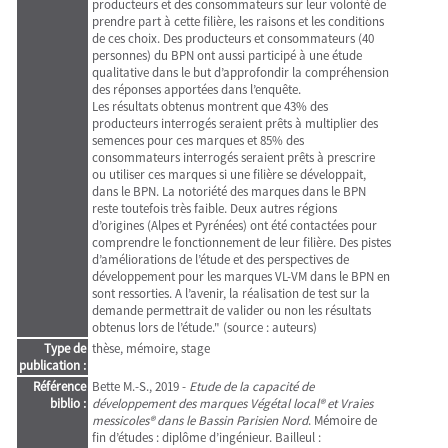
producteurs et des consommateurs sur leur volonté de
prendre part à cette filière, les raisons et les conditions
de ces choix. Des producteurs et consommateurs (40
personnes) du BPN ont aussi participé à une étude
qualitative dans le but d’approfondir la compréhension
des réponses apportées dans l’enquête.
Les résultats obtenus montrent que 43% des
producteurs interrogés seraient prêts à multiplier des
semences pour ces marques et 85% des
consommateurs interrogés seraient prêts à prescrire
ou utiliser ces marques si une filière se développait,
dans le BPN. La notoriété des marques dans le BPN
reste toutefois très faible. Deux autres régions
d’origines (Alpes et Pyrénées) ont été contactées pour
comprendre le fonctionnement de leur filière. Des pistes
d’améliorations de l’étude et des perspectives de
développement pour les marques VL-VM dans le BPN en
sont ressorties. A l’avenir, la réalisation de test sur la
demande permettrait de valider ou non les résultats
obtenus lors de l’étude." (source : auteurs)
Type de
thèse, mémoire, stage
publication :
Référence
Bette M.-S., 2019 -
Etude de la capacité de
biblio :
développement des marques Végétal local® et Vraies
messicoles® dans le Bassin Parisien Nord
. Mémoire de
fin d’études : diplôme d’ingénieur. Bailleul :