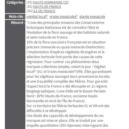
Catégories :
[ZG]
HAUTE-NORMANDIE (23)
[ZG]
HAUTS-DE-FRANCE
[ZG]
ILE-DE-FRANCE
Mots-clés :
végétal local®
vraies messicoles®
plante messicole
Résumé :
"L’une des principales missions des Conservatoires
Botaniques Nationaux est de connaître l’état et
l’évolution de la flore sauvage et des habitats naturels
et semi-naturels en France.
15% de la flore vasculaire française est en situation
précaire (menacée ou quasi menacée d’extinction).
L’implantation d’espèces végétales étrangères et la
sélection horticole font partie des causes de cette
régression. Pour contrer ces phénomènes deux
marques collectives simples, voient le jour : Végétal
local® (VL) et Vraies messicoles®(VM). Elles garantissent
pour les végétaux sauvages leurs provenances locales
et une traçabilité complète des filières. Pour garantir
l’aspect local la France a été découpée en 11 régions
biogéographiques. L’une d’elle est le Bassin Parisien
Nord : BPN (Hauts-de-France, ancienne Haute-
Normandie et nord de l’Île-de-France).
Sur ce territoire les filières herbacées VL et VM ont des
difficultés à se développer.
Une étude des capacités de développement de ces
marques est mise en place. Elle se traduit par une
enquête quantitative (353 réponses) interrogeant des