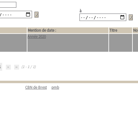
à
Mention de date :
Titre
No
Année 2020
1
(1 - 1 / 1)
CBN de Brest
pmb