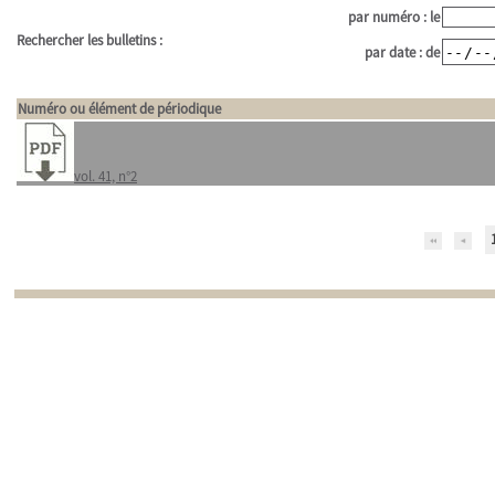
par numéro : le
Rechercher les bulletins :
par date : de
Numéro ou élément de périodique
vol. 41, n°2