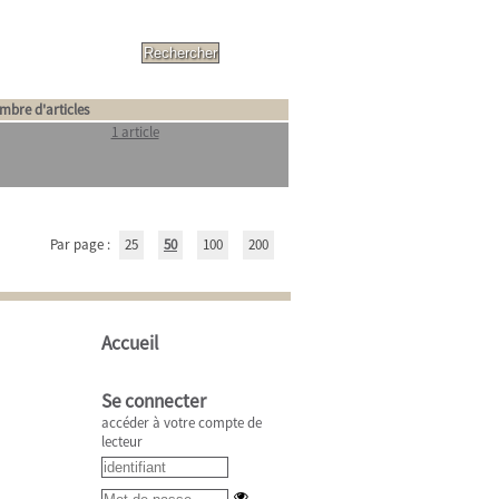
mbre d'articles
1 article
Par page :
25
50
100
200
Accueil
Se connecter
accéder à votre compte de
lecteur