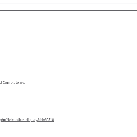
ad Complutense.
php?lvl=notice_display&id=69510