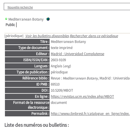
Nouvelle recherche
Mediterranean Botany
Public
[périodique]
Voir les bulletins disponibles
Rechercher dans ce périodique
Titre :
Mediterranean Botany
Type de document :
texte imprimé
Editeur :
Madrid : Universidad Complutense
ISBN/ISSN/EAN :
2603-9109
Langues :
Anglais (
eng
)
Type de publication :
périodique
Référence biblio :
Revue :
Mediterranean Botany
, Madrid : Universid
ID PMB :
69510
DOI :
10.5209/MBOT
En ligne :
https://revistas.ucm.es/index.php/MBOT
Format de la ressource
document
électronique :
Permalink :
http://www.cbnbrest.fr/catalogue_en_ligne/index.
Liste des numéros ou bulletins :