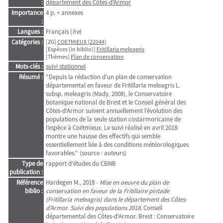
:
département des Côtes-d'Armor
Importance
4 p. + annexes
:
Langues :
Français (
fre
)
Catégories :
[ZG]
COETMIEUX (22044)
[Espèces (in biblio)]
Fritillaria meleagris
[Thèmes]
Plan de conservation
Mots-clés :
suivi stationnel
Résumé :
"Depuis la rédaction d’un plan de conservation
départemental en faveur de Fritillaria meleagris L.
subsp. meleagris (Mady, 2008), le Conservatoire
botanique national de Brest et le Conseil général des
Côtes-d‘Armor suivent annuellement l’évolution des
populations de la seule station costarmoricaine de
l’espèce à Coëtmieux. Le suivi réalisé en avril 2018
montre une hausse des effectifs qui semble
essentiellement liée à des conditions météorologiques
favorables." (source : auteurs)
Type de
rapport d'études du CBNB
publication :
Référence
Hardegen M., 2018 -
Mise en oeuvre du plan de
biblio :
conservation en faveur de la Fritillaire pintade
(Fritillaria meleagris) dans le département des Côtes-
d'Armor. Suivi des populations 2018
. Conseil
départemental des Côtes-d'Armor. Brest : Conservatoire