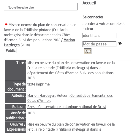
Accueil
Nouvelle recherche
Se connecter
accéder à votre compte de
Mise en oeuvre du plan de conservation en
lecteur
faveur de la Fritillaire pintade (Fritillaria
meleagris) dans le département des Côtes-
d'Armor. Suivi des populations 2018
/
Marion
Hardegen
(2018)
Public
Titre :
Mise en oeuvre du plan de conservation en faveur de la
Fritillaire pintade (Fritillaria meleagris) dans le
département des Côtes-d'Armor. Suivi des populations
2018
Type de
texte imprimé
document :
Auteurs :
Marion Hardegen
, Auteur ;
Conseil départemental des
Côtes-d'Armor
,
Editeur :
Brest : Conservatoire botanique national de Brest
Année de
2018
publication :
Oeuvres /
Mise en oeuvre du plan de conservation en faveur de la
Expressions
Fritillaire pintade (Fritillaria meleagris) dans le