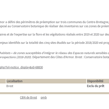
rmor a défini des périmètres de préemption sur trois communes du Centre-Bretagne,
é proposé au Conservatoire botanique de réaliser des inventaires sur ces zones de pr
res et de l'expertise sur la flore et les végétations réalisés entre 2019 et 2020 sur de
ux identifiés sur la totalité des cinq sites étudiés sur la période 2018/2020 est pro
t habitats » de zones susceptibles d’intégrer le réseau des Espaces naturels sensibles
prospections (2018-2020)
. Département des Côtes d'Armor. Brest : Conservatoire bota
php?lvl=notice_display&id=68830
Localisation
Disponibilité
Brest
Exclu du prêt
CBN de Brest
pmb