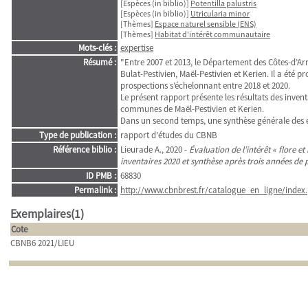
[Espèces (in biblio)]
Potentilla palustris
[Espèces (in biblio)]
Utricularia minor
[Thèmes]
Espace naturel sensible (ENS)
[Thèmes]
Habitat d'intérêt communautaire
Mots-clés :
expertise
Résumé :
"Entre 2007 et 2013, le Département des Côtes-d’A
Bulat-Pestivien, Maël-Pestivien et Kerien. Il a ét
prospections s’échelonnant entre 2018 et 2020.
Le présent rapport présente les résultats des inventai
communes de Maël-Pestivien et Kerien.
Dans un second temps, une synthèse générale des enje
Type de publication :
rapport d'études du CBNB
Référence biblio :
Lieurade A., 2020 -
Évaluation de l’intérêt « flore e
inventaires 2020 et synthèse après trois années de 
ID PMB :
68830
Permalink :
http://www.cbnbrest.fr/catalogue_en_ligne/index.
Exemplaires(1)
Cote
CBNB6 2021/LIEU