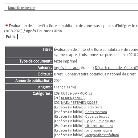
Nouvelle recherche
Évaluation de l’intérêt « flore et habitats » de zones susceptibles d’intégrer l
(2018-2020)
/
Agnès Lieurade
(2020)
Public
Titre :
Évaluation de l’intérêt « flore et habitats » de zon
synthèse après trois années de prospections (2018-
Type de document :
texte imprimé
Auteurs :
Agnès Lieurade
, Auteur ;
Département des Côtes d
Editeur :
Brest : Conservatoire botanique national de Brest
Année de publication :
2020
Langues :
Français (
fre
)
Catégories :
[ZG]
COTES-D'ARMOR (22)
[ZG]
KERIEN (22088)
[ZG]
MAEL-PESTIVIEN (22138)
[Espèces (in biblio)]
Carex curta
[Espèces (in biblio)]
Carex rostrata
[Espèces (in biblio)]
Cyperus fuscus
[Espèces (in biblio)]
Epilobium palustre
[Espèces (in biblio)]
Littorella uniflora
[Espèces (in biblio)]
Luronium natans
[Espèces (in biblio)]
Menyanthes trifoliata