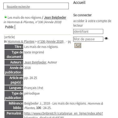
Accueil
Nouvelle recherche
Se connecter
Les maïs de nos régions
/
Jean Beigbeder
accéder à votre compte de
in Hommes & Plantes, n°106 (Année 2018)
lecteur
Public
[article]
in
Hommes & Plantes
>
n°106 (Année 2018)
. - pp. 24-25
Titre :
Les maïs de nos régions
Type de
texte imprimé
document :
Auteurs :
Jean Beigbeder
, Auteur
Année de
2018
publication :
Article en
pp. 24-25
page(s) :
Langues :
Français (
fre
)
Type de
périodique
publication :
Référence
Beigbeder J., 2018 - Les maïs de nos régions.
Hommes &
biblio :
Plantes,
106
: 24-25.
Permalink :
http://www.cbnbrest.fr/catalogue_en_ligne/index.php?
lvl=notice_display&id=68240