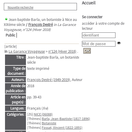
Accueil
Nouvelle recherche
Se connecter
Jean-baptiste Barla, un botaniste à Nice au
accéder à votre compte de
XIXème siècle
/
François Destré
in La Garance
lecteur
Voyageuse, n°124 (Hiver 2018)
Public
[article]
in
La Garance Voyageuse
>
n°124 (Hiver 2018)
. - pp. 39-43
Titre :
Jean-baptiste Barla, un botaniste à Nice au XIXème
siècle
Type de
texte imprimé
document :
Auteurs :
François Destré (1949-2019)
, Auteur
Année de
2018
publication :
Article en
pp. 39-43
page(s) :
Langues :
Français (
fre
)
Catégories :
[ZG]
NICE (06088)
[Thèmes]
Barla, Jean-Baptiste (1817-1896)
[Thèmes]
Botaniste
[Thèmes]
Fossat, Vincent (1822-1891)