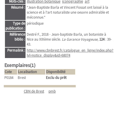
Mots-clés :
illustration botanique
iconographie
art
Résumé :
"Jean-Baptiste Barla et Vincent Fossat ont laissé à la
science et à l'art naturaliste une oeuvre admirable et
méconnue."
Type de
périodique
publication :
Référence
Destré F., 2018 - Jean-baptiste Barla, un botaniste à
biblio :
Nice au XIXème siècle.
La Garance Voyageuse,
124
: 39-
43.
Permalink :
http://www.cbnbrest.fr/catalogue_en_ligne/index.php?
lvl=notice_display&id=68074
Exemplaires(1)
Cote
Localisation
Disponibilité
P0184
Brest
Exclu du prêt
CBN de Brest
pmb