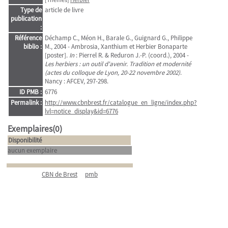
Type de
article de livre
publication
:
Référence
Déchamp C., Méon H., Barale G., Guignard G., Philippe
biblio :
M., 2004 - Ambrosia, Xanthium et Herbier Bonaparte
[poster].
In
: Pierrel R. & Reduron J.-P. (coord.), 2004 -
Les herbiers : un outil d'avenir. Tradition et modernité
(actes du colloque de Lyon, 20-22 novembre 2002)
.
Nancy : AFCEV, 297-298.
ID PMB :
6776
Permalink :
http://www.cbnbrest.fr/catalogue_en_ligne/index.php?
lvl=notice_display&id=6776
Exemplaires(0)
Disponibilité
aucun exemplaire
CBN de Brest
pmb