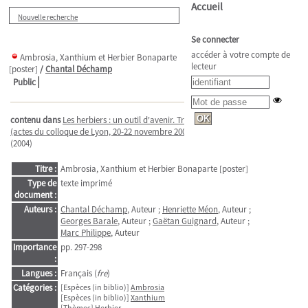
Accueil
Nouvelle recherche
Se connecter
accéder à votre compte de
Ambrosia, Xanthium et Herbier Bonaparte
lecteur
[poster]
/
Chantal Déchamp
Public
contenu dans
Les herbiers : un outil d'avenir. Tradition et modernité
(actes du colloque de Lyon, 20-22 novembre 2002)
/
Romaric Pierrel
(2004)
Titre :
Ambrosia, Xanthium et Herbier Bonaparte [poster]
Type de
texte imprimé
document :
Auteurs :
Chantal Déchamp
, Auteur ;
Henriette Méon
, Auteur ;
Georges Barale
, Auteur ;
Gaëtan Guignard
, Auteur ;
Marc Philippe
, Auteur
Importance
pp. 297-298
:
Langues :
Français (
fre
)
Catégories :
[Espèces (in biblio)]
Ambrosia
[Espèces (in biblio)]
Xanthium
[Thèmes]
Herbier