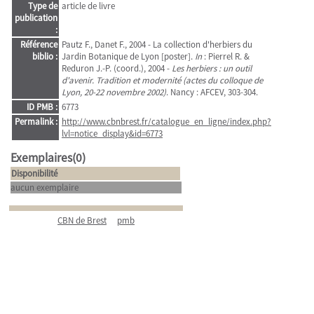
Type de
article de livre
publication
:
Référence
Pautz F., Danet F., 2004 - La collection d'herbiers du
biblio :
Jardin Botanique de Lyon [poster].
In
: Pierrel R. &
Reduron J.-P. (coord.), 2004 -
Les herbiers : un outil
d'avenir. Tradition et modernité (actes du colloque de
Lyon, 20-22 novembre 2002)
. Nancy : AFCEV, 303-304.
ID PMB :
6773
Permalink :
http://www.cbnbrest.fr/catalogue_en_ligne/index.php?
lvl=notice_display&id=6773
Exemplaires(0)
Disponibilité
aucun exemplaire
CBN de Brest
pmb