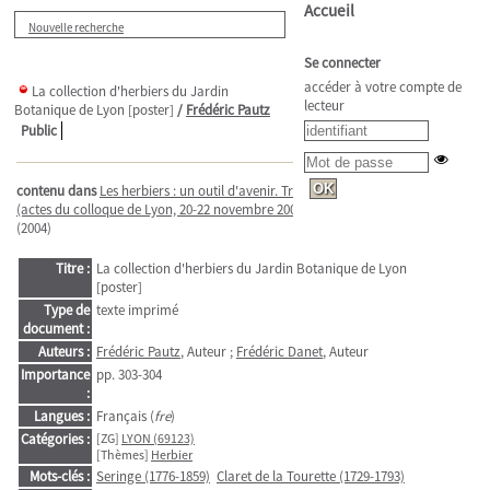
Accueil
Nouvelle recherche
Se connecter
accéder à votre compte de
La collection d'herbiers du Jardin
lecteur
Botanique de Lyon [poster]
/
Frédéric Pautz
Public
contenu dans
Les herbiers : un outil d'avenir. Tradition et modernité
(actes du colloque de Lyon, 20-22 novembre 2002)
/
Romaric Pierrel
(2004)
Titre :
La collection d'herbiers du Jardin Botanique de Lyon
[poster]
Type de
texte imprimé
document :
Auteurs :
Frédéric Pautz
, Auteur ;
Frédéric Danet
, Auteur
Importance
pp. 303-304
:
Langues :
Français (
fre
)
Catégories :
[ZG]
LYON (69123)
[Thèmes]
Herbier
Mots-clés :
Seringe (1776-1859)
Claret de la Tourette (1729-1793)