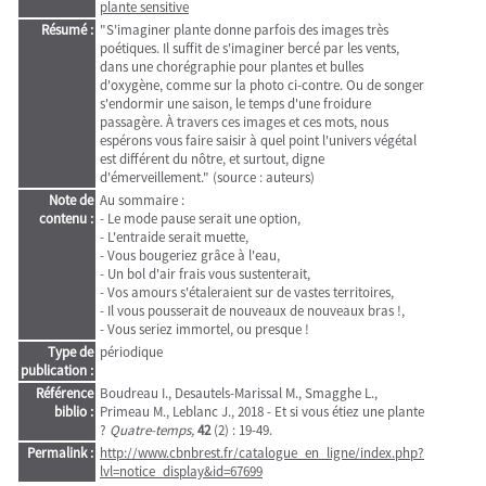
plante sensitive
Résumé :
"S'imaginer plante donne parfois des images très
poétiques. Il suffit de s'imaginer bercé par les vents,
dans une chorégraphie pour plantes et bulles
d'oxygène, comme sur la photo ci-contre. Ou de songer
s'endormir une saison, le temps d'une froidure
passagère. À travers ces images et ces mots, nous
espérons vous faire saisir à quel point l'univers végétal
est différent du nôtre, et surtout, digne
d'émerveillement." (source : auteurs)
Note de
Au sommaire :
contenu :
- Le mode pause serait une option,
- L'entraide serait muette,
- Vous bougeriez grâce à l'eau,
- Un bol d'air frais vous sustenterait,
- Vos amours s'étaleraient sur de vastes territoires,
- Il vous pousserait de nouveaux de nouveaux bras !,
- Vous seriez immortel, ou presque !
Type de
périodique
publication :
Référence
Boudreau I., Desautels-Marissal M., Smagghe L.,
biblio :
Primeau M., Leblanc J., 2018 - Et si vous étiez une plante
?
Quatre-temps,
42
(2) : 19-49.
Permalink :
http://www.cbnbrest.fr/catalogue_en_ligne/index.php?
lvl=notice_display&id=67699