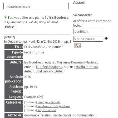
Accueil
Nouvelle recherche
Se connecter
Et si vous étiez une plante ?
/
Iris Boudreau
accéder à votre compte de
in Quatre-temps, vol. 42, n°2 (Eté 2018)
lecteur
Public
[article]
in
Quatre-temps
>
vol. 42, n°2 (Eté 2018)
. - pp. 19-49
Titre :
Et si vous étiez une plante ?
Type de
texte imprimé
document :
Auteurs :
Iris Boudreau
, Auteur ;
Marianne Desautels-Marissal
,
Auteur ;
Laurène Smagghe
, Auteur ;
Martin Primeau
,
Auteur ;
Joël Leblanc
, Auteur
Année de
2018
publication :
Article en
pp. 19-49
page(s) :
Langues :
Français (
fre
)
Catégories :
[Thèmes]
Biologie végétale
[Thèmes]
Relation sol - végétation
[Thèmes]
Reproduction
Mots-clés :
dormance
relation plante-plante
communication