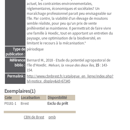
actuel, les contraintes environnementales,
réglementaires, économiques et sociétales? Un
maraîchage professionnel parait peu envisageable sur
l’île. Par contre, la viabilité d’un élevage de moutons
semble réaliste, pour peu qu’un prix de vente
préférentiel se maintienne. Il permettrait de faire vivre
une famille à Hoedic, tout en apportant un entretien du
paysage, une optimisation de la biodiversité, en
limitant le recours à la mécanisation."
Type de
périodique
publication :
Référence
Bernard M., 2018 - Etude du potentiel agropastoral de
biblio :
l'île d'Hoedic.
Melvan, la revue des deux îles,
15
: 143-
154.
Permalink :
http://www.cbnbrest.fr/catalogue_en_ligne/index.php?
lvl=notice_display&id=67345
Exemplaires(1)
Cote
Localisation
Disponibilité
P0181-1
Brest
Exclu du prêt
CBN de Brest
pmb