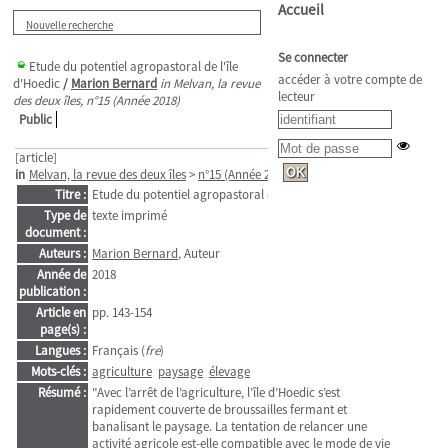
Accueil
Nouvelle recherche
Se connecter
Etude du potentiel agropastoral de l'île
accéder à votre compte de
d'Hoedic
/
Marion Bernard
in Melvan, la revue
lecteur
des deux îles, n°15 (Année 2018)
Public
[article]
in
Melvan, la revue des deux îles
>
n°15 (Année 2018)
. - pp. 143-154
Titre :
Etude du potentiel agropastoral de l'île d'Hoedic
Type de
texte imprimé
document :
Auteurs :
Marion Bernard
, Auteur
Année de
2018
publication :
Article en
pp. 143-154
page(s) :
Langues :
Français (
fre
)
Mots-clés :
agriculture
paysage
élevage
Résumé :
"Avec l’arrêt de l’agriculture, l’île d’Hoedic s’est
rapidement couverte de broussailles fermant et
banalisant le paysage. La tentation de relancer une
activité agricole est-elle compatible avec le mode de vie