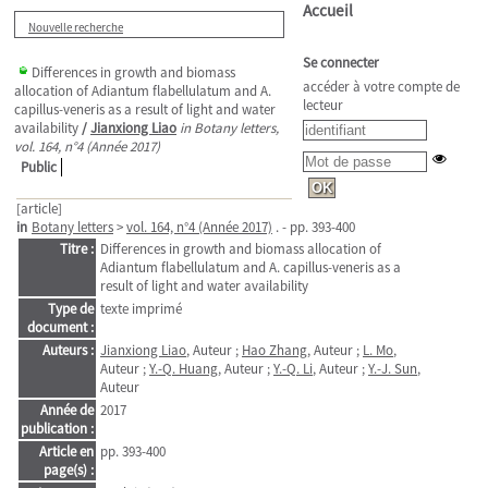
Accueil
Nouvelle recherche
Se connecter
Differences in growth and biomass
accéder à votre compte de
allocation of Adiantum flabellulatum and A.
lecteur
capillus-veneris as a result of light and water
availability
/
Jianxiong Liao
in Botany letters,
vol. 164, n°4 (Année 2017)
Public
[article]
in
Botany letters
>
vol. 164, n°4 (Année 2017)
. - pp. 393-400
Titre :
Differences in growth and biomass allocation of
Adiantum flabellulatum and A. capillus-veneris as a
result of light and water availability
Type de
texte imprimé
document :
Auteurs :
Jianxiong Liao
, Auteur ;
Hao Zhang
, Auteur ;
L. Mo
,
Auteur ;
Y.-Q. Huang
, Auteur ;
Y.-Q. Li
, Auteur ;
Y.-J. Sun
,
Auteur
Année de
2017
publication :
Article en
pp. 393-400
page(s) :