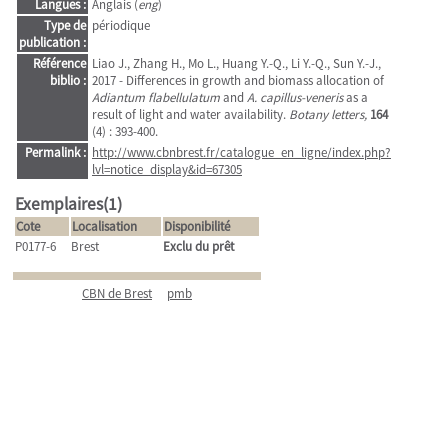
Langues :
Anglais (
eng
)
Type de
périodique
publication :
Référence
Liao J., Zhang H., Mo L., Huang Y.-Q., Li Y.-Q., Sun Y.-J.,
biblio :
2017 - Differences in growth and biomass allocation of
Adiantum flabellulatum
and
A. capillus-veneris
as a
result of light and water availability.
Botany letters,
164
(4) : 393-400.
Permalink :
http://www.cbnbrest.fr/catalogue_en_ligne/index.php?
lvl=notice_display&id=67305
Exemplaires(1)
Cote
Localisation
Disponibilité
P0177-6
Brest
Exclu du prêt
CBN de Brest
pmb