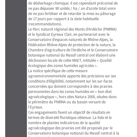
de désherbage chimique. Il est cependant préconisé de
ne pas dépasser 90 unités / ha / an d’azote total voire
de ne pas fertiliser et de retarder la mise au pâturage
de 17 jours par rapport à la date habituelle
(recommandations).
Le Parc naturel régional des Monts d’Ardèche (PNRMA)
et le Syndicat Eyrieux Clair, en partenariat avec le
Conservatoire d’espaces naturels de Rhône-Alpes, la
Fédération Rhône-Alpes de protection de la nature, la
Chambre d’agriculture de l’Ardèche et le Conservatoire
botanique national du Massif central ont élaboré une
déclinaison locale de cette MAET, intitulée « Qualité
écologique des zones humides agricoles ».
La notice spéciﬁque de cette mesure
agroenvironnementale apporte des précisions sur ses
conditions d’éligibilité, notamment sur les sur-faces
concernées qui doivent correspondre à des prairies
permanentes dans les zones humides en « bon état
agroécologique », hors sites Natura 2000, situées dans
le périmètre du PNRMA ou du bassin versant de
l’Eyrieux.
Ces engagements ﬁxent un objectif de résultats en
termes de diversité ﬂoristique obtenue. La liste et le
nombre de plantes indicatrices de la qualité
agroécologique des prairies ont été proposés par le
Conservatoire botanique national du Massif central à la