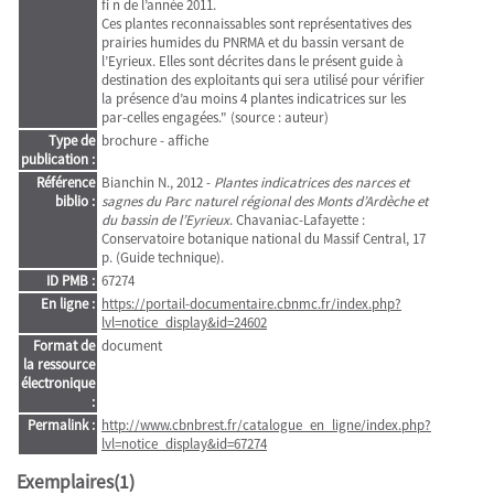
ﬁ n de l’année 2011.
Ces plantes reconnaissables sont représentatives des
prairies humides du PNRMA et du bassin versant de
l’Eyrieux. Elles sont décrites dans le présent guide à
destination des exploitants qui sera utilisé pour vériﬁer
la présence d’au moins 4 plantes indicatrices sur les
par-celles engagées." (source : auteur)
Type de
brochure - affiche
publication :
Référence
Bianchin N., 2012 -
Plantes indicatrices des narces et
biblio :
sagnes du Parc naturel régional des Monts d’Ardèche et
du bassin de l’Eyrieux
. Chavaniac-Lafayette :
Conservatoire botanique national du Massif Central, 17
p. (Guide technique).
ID PMB :
67274
En ligne :
https://portail-documentaire.cbnmc.fr/index.php?
lvl=notice_display&id=24602
Format de
document
la ressource
électronique
:
Permalink :
http://www.cbnbrest.fr/catalogue_en_ligne/index.php?
lvl=notice_display&id=67274
Exemplaires(1)