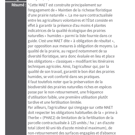
Résumé :
"Cette MAET est construite principalement sur
l’engagement de « Maintien de la richesse ﬂoristique
d’une prairie naturelle ». La me-sure contractualisée
entre les agriculteurs volontaires et l’État consiste en
effet à garantir la présence d’au moins 4 plantes
indicatrices de la qualité écologique des prairies
naturelles « humides » parmi la liste fournie dans ce
guide. C’est une MAET dite « à obligation de résultat »,
par opposition aux mesures à obligation de moyens. La
qualité de la prairie, au regard notamment de sa
diversité ﬂoristique, sera donc évaluée en lieu et place
des obligations « classiques » modiﬁant les itinéraires
techniques agricoles. Ainsi, l’agriculteur qui, par la
qualité de son travail, garantit le bon état des prairies
humides, se voit conforté dans ses pratiques.
Il faut toutefois noter que la préservation de la
biodiversité des prairies naturelles riches en espèces
passe par le non-retournement, une fréquence
d’utilisation faible, une première utilisation plutôt
tardive et une fertilisation limitée.
Par ailleurs, l’agriculteur qui s’engage sur cette MAET
doit respecter les obligations habituelles de la « prime à
l’herbe » (PHAE2) de limitation de la fertilisation de la
parcelle contractualisée à 125 unités / ha / an d’azote
total (dont 60 uni-tés d’azote minéral maximum), de
non-retournement des surfaces engagées et d’absence