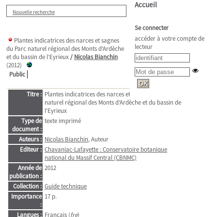
Accueil
Nouvelle recherche
Se connecter
accéder à votre compte de
Plantes indicatrices des narces et sagnes
lecteur
du Parc naturel régional des Monts d’Ardèche
et du bassin de l’Eyrieux
/
Nicolas Bianchin
(2012)
Public
Titre :
Plantes indicatrices des narces et sagnes du Parc
naturel régional des Monts d’Ardèche et du bassin de
l’Eyrieux
Type de
texte imprimé
document :
Auteurs :
Nicolas Bianchin
, Auteur
Editeur :
Chavaniac-Lafayette : Conservatoire botanique
national du Massif Central (CBNMC)
Année de
2012
publication :
Collection :
Guide technique
Importance
17 p.
:
Langues :
Français (
fre
)