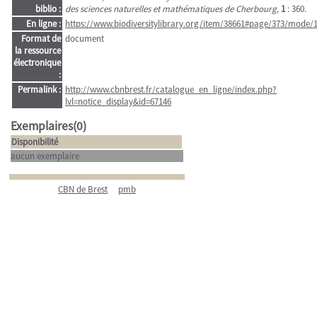
biblio :
des sciences naturelles et mathématiques de Cherbourg,
1
: 360.
En ligne :
https://www.biodiversitylibrary.org/item/38661#page/373/mode/
Format de
document
la ressource
électronique
:
Permalink :
http://www.cbnbrest.fr/catalogue_en_ligne/index.php?
lvl=notice_display&id=67146
Exemplaires(0)
Disponibilité
aucun exemplaire
CBN de Brest
pmb