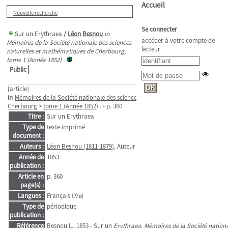
Accueil
Nouvelle recherche
Se connecter
Sur un Erythraea
/
Léon Besnou
in
accéder à votre compte de
Mémoires de la Société nationale des sciences
lecteur
naturelles et mathématiques de Cherbourg,
tome 1 (Année 1852)
Public
[article]
in
Mémoires de la Société nationale des sciences naturelles et mathématiques de
Cherbourg
>
tome 1 (Année 1852)
. - p. 360
Titre :
Sur un Erythraea
Type de
texte imprimé
document :
Auteurs :
Léon Besnou (1811-1879)
, Auteur
Année de
1853
publication :
Article en
p. 360
page(s) :
Langues :
Français (
fre
)
Type de
périodique
publication :
Référence
Besnou L., 1853 - Sur un
Erythraea
.
Mémoires de la Société nation