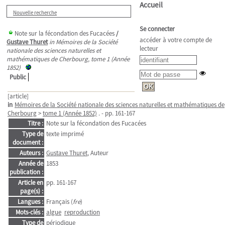
Accueil
Nouvelle recherche
Se connecter
Note sur la fécondation des Fucacées
/
accéder à votre compte de
Gustave Thuret
in Mémoires de la Société
lecteur
nationale des sciences naturelles et
mathématiques de Cherbourg, tome 1 (Année
1852)
Public
[article]
in
Mémoires de la Société nationale des sciences naturelles et mathématiques de
Cherbourg
>
tome 1 (Année 1852)
. - pp. 161-167
Titre :
Note sur la fécondation des Fucacées
Type de
texte imprimé
document :
Auteurs :
Gustave Thuret
, Auteur
Année de
1853
publication :
Article en
pp. 161-167
page(s) :
Langues :
Français (
fre
)
Mots-clés :
algue
reproduction
Type de
périodique