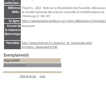
publication :
Référence
Thuret G., 1853 - Note sur la fécondation des Fucacées.
Mémoires 
biblio :
la Société nationale des sciences naturelles et mathématiques de
Cherbourg,
1
: 161-167.
En ligne :
https://www.biodiversitylibrary.org/item/38661#page/174/mode/
Format de
document
la ressource
électronique
:
Permalink :
http://www.cbnbrest.fr/catalogue_en_ligne/index.php?
lvl=notice_display&id=67140
Exemplaires(0)
Disponibilité
aucun exemplaire
CBN de Brest
pmb