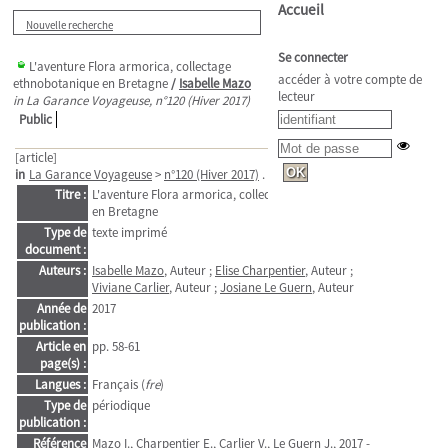
Accueil
Nouvelle recherche
Se connecter
L'aventure Flora armorica, collectage
accéder à votre compte de
ethnobotanique en Bretagne
/
Isabelle Mazo
lecteur
in La Garance Voyageuse, n°120 (Hiver 2017)
Public
[article]
in
La Garance Voyageuse
>
n°120 (Hiver 2017)
. - pp. 58-61
Titre :
L'aventure Flora armorica, collectage ethnobotanique
en Bretagne
Type de
texte imprimé
document :
Auteurs :
Isabelle Mazo
, Auteur ;
Elise Charpentier
, Auteur ;
Viviane Carlier
, Auteur ;
Josiane Le Guern
, Auteur
Année de
2017
publication :
Article en
pp. 58-61
page(s) :
Langues :
Français (
fre
)
Type de
périodique
publication :
Référence
Mazo I., Charpentier E., Carlier V., Le Guern J., 2017 -