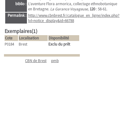
biblio :
L'aventure Flora armorica, collectage ethnobotanique
en Bretagne.
La Garance Voyageuse,
120
: 58-61.
Permalink :
http://www.cbnbrest.fr/catalogue_en_ligne/index.php?
lvl=notice_display&id=66788
Exemplaires(1)
Cote
Localisation
Disponibilité
P0184
Brest
Exclu du prêt
CBN de Brest
pmb