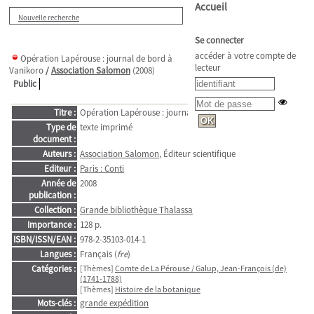
Accueil
Nouvelle recherche
Se connecter
accéder à votre compte de
Opération Lapérouse : journal de bord à
lecteur
Vanikoro
/
Association Salomon
(2008)
Public
Titre :
Opération Lapérouse : journal de bord à Vanikoro
Type de
texte imprimé
document :
Auteurs :
Association Salomon
, Éditeur scientifique
Editeur :
Paris : Conti
Année de
2008
publication :
Collection :
Grande bibliothèque Thalassa
Importance :
128 p.
ISBN/ISSN/EAN :
978-2-35103-014-1
Langues :
Français (
fre
)
Catégories :
[Thèmes]
Comte de La Pérouse / Galup, Jean-François (de)
(1741-1788)
[Thèmes]
Histoire de la botanique
Mots-clés :
grande expédition