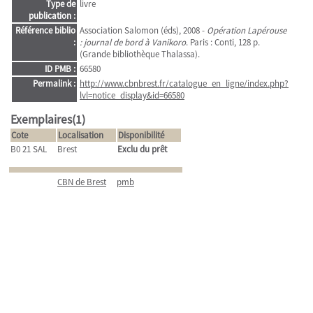
Type de
livre
publication :
Référence biblio
Association Salomon (éds), 2008 -
Opération Lapérouse
:
: journal de bord à Vanikoro
. Paris : Conti, 128 p.
(Grande bibliothèque Thalassa).
ID PMB :
66580
Permalink :
http://www.cbnbrest.fr/catalogue_en_ligne/index.php?
lvl=notice_display&id=66580
Exemplaires(1)
Cote
Localisation
Disponibilité
B0 21 SAL
Brest
Exclu du prêt
CBN de Brest
pmb