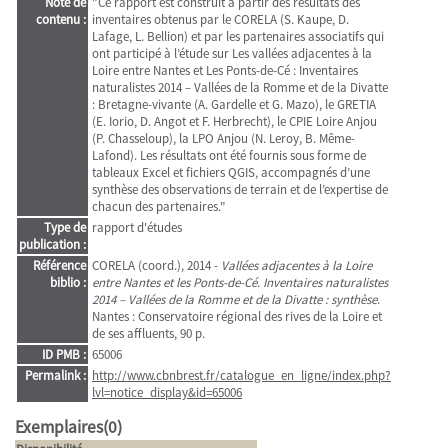
Note de
"Ce rapport est construit à partir des résultats des
contenu :
inventaires obtenus par le CORELA (S. Kaupe, D.
Lafage, L. Bellion) et par les partenaires associatifs qui
ont participé à l’étude sur Les vallées adjacentes à la
Loire entre Nantes et Les Ponts-de-Cé : Inventaires
naturalistes 2014 – Vallées de la Romme et de la Divatte
: Bretagne-vivante (A. Gardelle et G. Mazo), le GRETIA
(E. Iorio, D. Angot et F. Herbrecht), le CPIE Loire Anjou
(P. Chasseloup), la LPO Anjou (N. Leroy, B. Même-
Lafond). Les résultats ont été fournis sous forme de
tableaux Excel et fichiers QGIS, accompagnés d’une
synthèse des observations de terrain et de l’expertise de
chacun des partenaires."
Type de
rapport d'études
publication :
Référence
CORELA (coord.), 2014 -
Vallées adjacentes à la Loire
biblio :
entre Nantes et les Ponts-de-Cé. Inventaires naturalistes
2014 – Vallées de la Romme et de la Divatte : synthèse
.
Nantes : Conservatoire régional des rives de la Loire et
de ses affluents, 90 p.
ID PMB :
65006
Permalink :
http://www.cbnbrest.fr/catalogue_en_ligne/index.php?
lvl=notice_display&id=65006
Exemplaires(0)