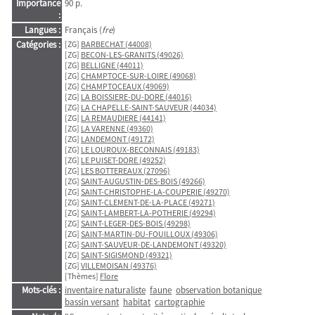
Importance
90 p.
:
Langues :
Français (
fre
)
Catégories :
[ZG]
BARBECHAT (44008)
[ZG]
BECON-LES-GRANITS (49026)
[ZG]
BELLIGNE (44011)
[ZG]
CHAMPTOCE-SUR-LOIRE (49068)
[ZG]
CHAMPTOCEAUX (49069)
[ZG]
LA BOISSIERE-DU-DORE (44016)
[ZG]
LA CHAPELLE-SAINT-SAUVEUR (44034)
[ZG]
LA REMAUDIERE (44141)
[ZG]
LA VARENNE (49360)
[ZG]
LANDEMONT (49172)
[ZG]
LE LOUROUX-BECONNAIS (49183)
[ZG]
LE PUISET-DORE (49252)
[ZG]
LES BOTTEREAUX (27096)
[ZG]
SAINT-AUGUSTIN-DES-BOIS (49266)
[ZG]
SAINT-CHRISTOPHE-LA-COUPERIE (49270)
[ZG]
SAINT-CLEMENT-DE-LA-PLACE (49271)
[ZG]
SAINT-LAMBERT-LA-POTHERIE (49294)
[ZG]
SAINT-LEGER-DES-BOIS (49298)
[ZG]
SAINT-MARTIN-DU-FOUILLOUX (49306)
[ZG]
SAINT-SAUVEUR-DE-LANDEMONT (49320)
[ZG]
SAINT-SIGISMOND (49321)
[ZG]
VILLEMOISAN (49376)
[Thèmes]
Flore
Mots-clés :
inventaire naturaliste
faune
observation botanique
bassin versant
habitat
cartographie