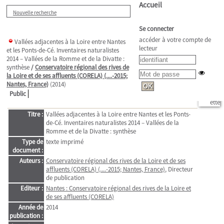
Accueil
Nouvelle recherche
Se connecter
accéder à votre compte de
Vallées adjacentes à la Loire entre Nantes
lecteur
et les Ponts-de-Cé. Inventaires naturalistes
2014 – Vallées de la Romme et de la Divatte :
synthèse
/
Conservatoire régional des rives de
la Loire et de ses affluents (CORELA) (....-2015;
Nantes, France)
(2014)
Public
Titre :
Vallées adjacentes à la Loire entre Nantes et les Ponts-
de-Cé. Inventaires naturalistes 2014 – Vallées de la
Romme et de la Divatte : synthèse
Type de
texte imprimé
document :
Auteurs :
Conservatoire régional des rives de la Loire et de ses
affluents (CORELA) (....-2015; Nantes, France)
, Directeur
de publication
Editeur :
Nantes : Conservatoire régional des rives de la Loire et
de ses affluents (CORELA)
Année de
2014
publication :