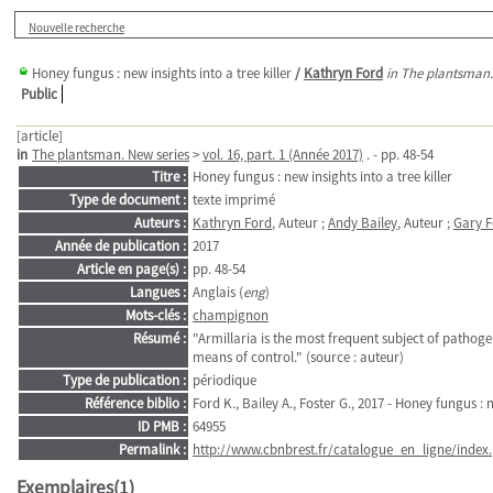
Nouvelle recherche
Honey fungus : new insights into a tree killer
/
Kathryn Ford
in The plantsman. 
Public
[article]
in
The plantsman. New series
>
vol. 16, part. 1 (Année 2017)
. - pp. 48-54
Titre :
Honey fungus : new insights into a tree killer
Type de document :
texte imprimé
Auteurs :
Kathryn Ford
, Auteur ;
Andy Bailey
, Auteur ;
Gary F
Année de publication :
2017
Article en page(s) :
pp. 48-54
Langues :
Anglais (
eng
)
Mots-clés :
champignon
Résumé :
"Armillaria is the most frequent subject of path
means of control." (source : auteur)
Type de publication :
périodique
Référence biblio :
Ford K., Bailey A., Foster G., 2017 - Honey fungus : n
ID PMB :
64955
Permalink :
http://www.cbnbrest.fr/catalogue_en_ligne/index.
Exemplaires(1)