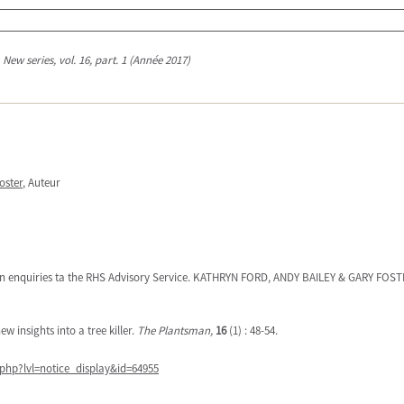
New series, vol. 16, part. 1 (Année 2017)
oster
, Auteur
ogen enquiries ta the RHS Advisory Service. KATHRYN FORD, ANDY BAILEY & GARY FOST
ew insights into a tree killer.
The Plantsman,
16
(1) : 48-54.
php?lvl=notice_display&id=64955