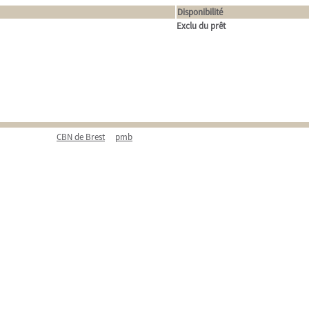
Disponibilité
Exclu du prêt
CBN de Brest
pmb