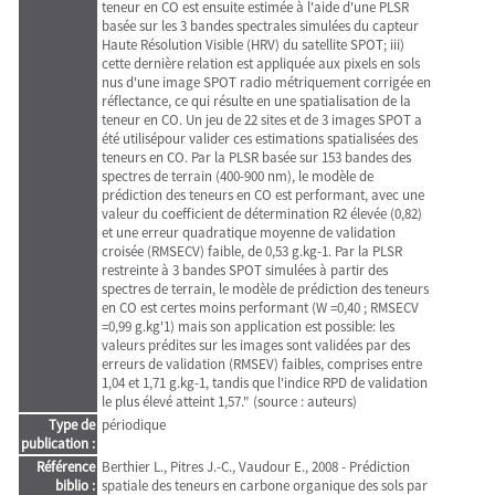
teneur en CO est ensuite estimée à l'aide d'une PLSR
basée sur les 3 bandes spectrales simulées du capteur
Haute Résolution Visible (HRV) du satellite SPOT; iii)
cette dernière relation est appliquée aux pixels en sols
nus d'une image SPOT radio métriquement corrigée en
réflectance, ce qui résulte en une spatialisation de la
teneur en CO. Un jeu de 22 sites et de 3 images SPOT a
été utilisépour valider ces estimations spatialisées des
teneurs en CO. Par la PLSR basée sur 153 bandes des
spectres de terrain (400-900 nm), le modèle de
prédiction des teneurs en CO est performant, avec une
valeur du coefficient de détermination R2 élevée (0,82)
et une erreur quadratique moyenne de validation
croisée (RMSECV) faible, de 0,53 g.kg-1. Par la PLSR
restreinte à 3 bandes SPOT simulées à partir des
spectres de terrain, le modèle de prédiction des teneurs
en CO est certes moins performant (W =0,40 ; RMSECV
=0,99 g.kg'1) mais son application est possible: les
valeurs prédites sur les images sont validées par des
erreurs de validation (RMSEV) faibles, comprises entre
1,04 et 1,71 g.kg-1, tandis que l'indice RPD de validation
le plus élevé atteint 1,57." (source : auteurs)
Type de
périodique
publication :
Référence
Berthier L., Pitres J.-C., Vaudour E., 2008 - Prédiction
biblio :
spatiale des teneurs en carbone organique des sols par