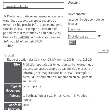
Accueil
Nouvelle recherche
Se connecter
Prédiction spatiale des teneurs en carbone
accéder à votre compte de
organique des sols par spectroscopie de
lecteur
terrain visible-proche infrarouge et imagerie
satellitale SPOT : exemple au niveau d'un
périmètre d'alimentation en eau potable en
Beauce
/
L. Berthier
in Etude et gestion des
Sols, vol. 15, n°4 (Année 2008)
Public
[article]
in
Etude et gestion des Sols
>
vol. 15, n°4 (Année 2008)
. - pp. 213-224
Titre :
Prédiction spatiale des teneurs en carbone organique
des sols par spectroscopie de terrain visible-proche
infrarouge et imagerie satellitale SPOT : exemple au
niveau d'un périmètre d'alimentation en eau potable
en Beauce
Type de
texte imprimé
document :
Auteurs :
L. Berthier
, Auteur ;
J.C. Pitres
, Auteur ;
E. Vaudour
,
Auteur
Année de
2008
publication :