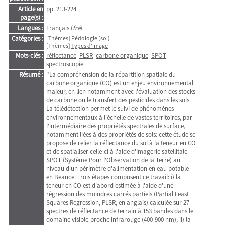
Article en
pp. 213-224
page(s) :
Langues :
Français (
fre
)
Catégories :
[Thèmes]
Pédologie (sol)
[Thèmes]
Types d'image
Mots-clés :
réflectance
PLSR
carbone organique
SPOT
spectroscopie
Résumé :
"La compréhension de la répartition spatiale du
carbone organique (CO) est un enjeu environnemental
majeur, en lien notamment avec l'évaluation des stocks
de carbone ou le transfert des pesticides dans les sols.
La télédétection permet le suivi de phénomènes
environnementaux à l'échelle de vastes territoires, par
l'intermédiaire des propriétés spectrales de surface,
notamment liées à des propriétés de sols: cette étude se
propose de relier la réflectance du sol à la teneur en CO
et de spatialiser celle-ci à l'aide d'imagerie satellitale
SPOT (Système Pour l'Observation de la Terre) au
niveau d'un périmètre d'alimentation en eau potable
en Beauce. Trois étapes composent ce travail: i) la
teneur en CO est d'abord estimée à l'aide d'une
régression des moindres carrés partiels (Partial Least
Squares Regression, PLSR, en anglais) calculée sur 27
spectres de réflectance de terrain à 153 bandes dans le
domaine visible-proche infrarouge (400-900 nm); ii) la