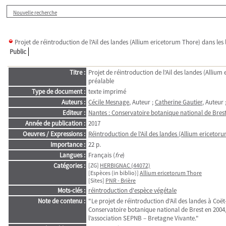
Nouvelle recherche
Projet de réintroduction de l'Ail des landes (Allium ericetorum Thore) dans l
Public
Titre :
Projet de réintroduction de l'Ail des landes (Alli
préalable
Type de document :
texte imprimé
Auteurs :
Cécile Mesnage
, Auteur ;
Catherine Gautier
, Auteur 
Editeur :
Nantes : Conservatoire botanique national de Bres
Année de publication :
2017
Oeuvres / Expressions :
Réintroduction de l'Ail des landes (Allium ericeto
Importance :
22 p.
Langues :
Français (
fre
)
Catégories :
[ZG]
HERBIGNAC (44072)
[Espèces (in biblio)]
Allium ericetorum Thore
[Sites]
PNR - Brière
Mots-clés :
réintroduction d'espèce végétale
Note de contenu :
"Le projet de réintroduction d’Ail des landes à Coë
Conservatoire botanique national de Brest en 2004,
l’association SEPNB – Bretagne Vivante."