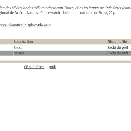
ion de l'Ail des landes (Allium ericetorum Thore) dans les landes de Coët-Caret (co
gional de Brière . Nantes : Conservatoire botanique national de Brest, 22 p.
php?lvl=notice_display&id=64621
Localisation
Disponibilité
Brest
Exclu du prêt
Nantes
Exclu du prêt
CBN de Brest
pmb