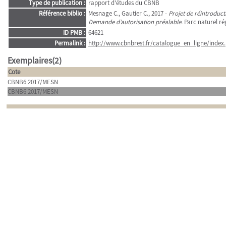
Type de publication :
rapport d'études du CBNB
Référence biblio :
Mesnage C., Gautier C., 2017 -
Projet de réintroduct
Demande d’autorisation préalable
. Parc naturel ré
ID PMB :
64621
Permalink :
http://www.cbnbrest.fr/catalogue_en_ligne/index.
Exemplaires(2)
Cote
CBNB6 2017/MESN
CBNB6 2017/MESN