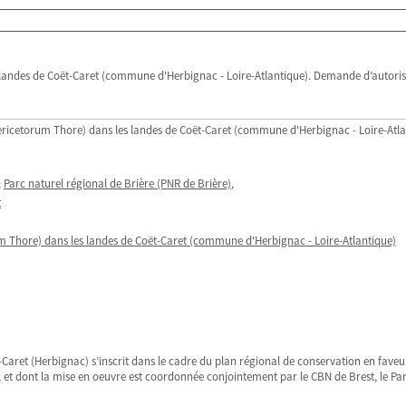
es landes de Coët-Caret (commune d'Herbignac - Loire-Atlantique). Demande d’autori
um ericetorum Thore) dans les landes de Coët-Caret (commune d'Herbignac - Loire-At
;
Parc naturel régional de Brière (PNR de Brière)
,
t
rum Thore) dans les landes de Coët-Caret (commune d'Herbignac - Loire-Atlantique)
t-Caret (Herbignac) s’inscrit dans le cadre du plan régional de conservation en faveur
 et dont la mise en oeuvre est coordonnée conjointement par le CBN de Brest, le Par