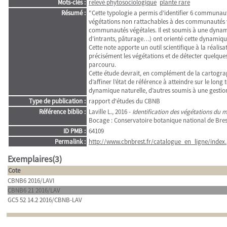
Mots-clés :
relevé phytosociologique
plante rare
Résumé :
"Cette typologie a permis d’identifier 6 communautés
végétations non rattachables à des communautés vé
communautés végétales. Il est soumis à une dynamiq
d’intrants, pâturage…) ont orienté cette dynamique
Cette note apporte un outil scientifique à la réalis
précisément les végétations et de détecter quelques
parcouru.
Cette étude devrait, en complément de la cartograp
d’affiner l’état de référence à atteindre sur le long
dynamique naturelle, d’autres soumis à une gestion
Type de publication :
rapport d'études du CBNB
Référence biblio :
Laville L., 2016 -
Identification des végétations du m
Bocage : Conservatoire botanique national de Brest
ID PMB :
64109
Permalink :
http://www.cbnbrest.fr/catalogue_en_ligne/index.
Exemplaires(3)
Cote
CBNB6 2016/LAVI
CBNB6 21 2016/LAV
GC5 52 14.2 2016/CBNB-LAV