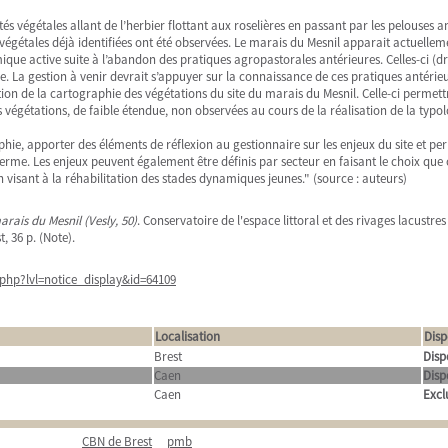
 végétales allant de l’herbier flottant aux roselières en passant par les pelouses amp
gétales déjà identifiées ont été observées. Le marais du Mesnil apparait actuelleme
ue active suite à l’abandon des pratiques agropastorales antérieures. Celles-ci (d
. La gestion à venir devrait s’appuyer sur la connaissance de ces pratiques antérieu
ation de la cartographie des végétations du site du marais du Mesnil. Celle-ci permettr
 végétations, de faible étendue, non observées au cours de la réalisation de la typo
hie, apporter des éléments de réflexion au gestionnaire sur les enjeux du site et pe
 terme. Les enjeux peuvent également être définis par secteur en faisant le choix que ce
 visant à la réhabilitation des stades dynamiques jeunes." (source : auteurs)
arais du Mesnil (Vesly, 50)
. Conservatoire de l'espace littoral et des rivages lacustr
, 36 p. (Note).
php?lvl=notice_display&id=64109
Localisation
Disp
Brest
Disp
Caen
Disp
Caen
Excl
CBN de Brest
pmb