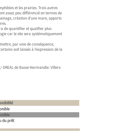
hibies et les prairies. Trois autres
nt assez peu différencié en termes de
rainage, création d’une mare, apports
res.
a de quantifier et qualifier plus
logie car le site sera systématiquement
rmettre, par voie de conséquence,
rtains soit laissés à l’expression de la
es / DREAL de Basse-Normandie. Villers-
onibilité
onible
onible
u du prêt