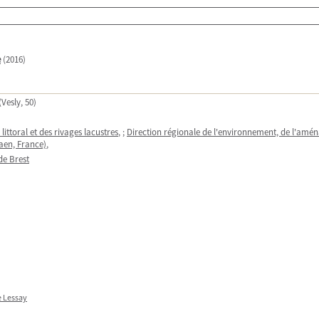
e
(2016)
Vesly, 50)
littoral et des rivages lacustres
, ;
Direction régionale de l'environnement, de l'amé
en, France)
,
de Brest
e Lessay