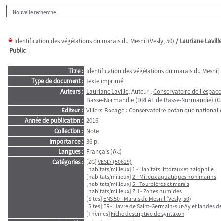
Nouvelle recherche
Identification des végétations du marais du Mesnil (Vesly, 50)
/
Lauriane Lavill
Public
Titre :
Identification des végétations du marais du Mesnil (
Type de document :
texte imprimé
Auteurs :
Lauriane Laville
, Auteur ;
Conservatoire de l'espace 
Basse-Normandie (DREAL de Basse-Normandie) (Ca
Editeur :
Villers-Bocage : Conservatoire botanique national 
Année de publication :
2016
Collection :
Note
Importance :
36 p.
Langues :
Français (
fre
)
Catégories :
[ZG]
VESLY (50629)
[habitats/milieux]
1 - Habitats littoraux et halophile
[habitats/milieux]
2 - Milieux aquatiques non marins
[habitats/milieux]
5 - Tourbières et marais
[habitats/milieux]
ZH - Zones humides
[Sites]
ENS 50 - Marais du Mesnil (Vesly, 50)
[Sites]
FR - Havre de Saint-Germain-sur-Ay et landes d
[Thèmes]
Fiche descriptive de syntaxon