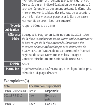
hybrides notamment), ce sont 1534 taxons qui ont pu
être cotés par un indice d’évaluation de leur menace à
l’échelle régionale. Ce document présente la démarche
mise en œuvre, le tableau des résultats de la cotation,
et un bilan des menaces pesant sur la flore de Basse-
Normandie en 2015." (source : auteurs)
Type de
rapport d'études du CBNB
publication :
Référence
Bousquet T., Magnanon S., Brindejonc O., 2015 -
Liste
biblio :
de la flore vasculaire de Basse-Normandie comprenant
la liste rouge de la flore menacée. Évaluation des
menaces selon la méthodologie et la démarche de
l’UICN
. FEADER / DREAL de Basse-Normandie / Conseil
régional de Basse-Normandie. Villers-Bocage :
Conservatoire botanique national de Brest, 51 p.
ID PMB :
62076
Permalink :
http://www.cbnbrest.fr/catalogue_en_ligne/index.php?
lvl=notice_display&id=62076
Exemplaires(3)
Cote
Localisation
Disponibilité
CBNB6 2015/BOUS
Brest
Disponible
GC2 11 R5 2015
Caen
Exclu du
prêt
CBNB6 21
Caen
Exclu du