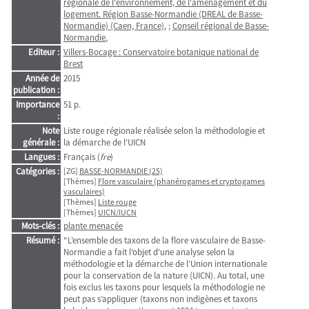
régionale de l'environnement, de l'aménagement et du
logement. Région Basse-Normandie (DREAL de Basse-
Normandie) (Caen, France)
, ;
Conseil régional de Basse-
Normandie
,
Editeur :
Villers-Bocage : Conservatoire botanique national de
Brest
Année de
2015
publication :
Importance
51 p.
:
Note
Liste rouge régionale réalisée selon la méthodologie et
générale :
la démarche de l'UICN
Langues :
Français (
fre
)
Catégories :
[ZG]
BASSE-NORMANDIE (25)
[Thèmes]
Flore vasculaire (phanérogames et cryptogames
vasculaires)
[Thèmes]
Liste rouge
[Thèmes]
UICN/IUCN
Mots-clés :
plante menacée
Résumé :
"L’ensemble des taxons de la flore vasculaire de Basse-
Normandie a fait l’objet d’une analyse selon la
méthodologie et la démarche de l’Union internationale
pour la conservation de la nature (UICN). Au total, une
fois exclus les taxons pour lesquels la méthodologie ne
peut pas s’appliquer (taxons non indigènes et taxons