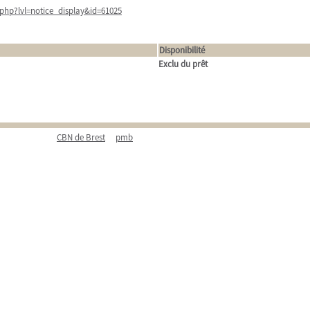
php?lvl=notice_display&id=61025
Disponibilité
Exclu du prêt
CBN de Brest
pmb