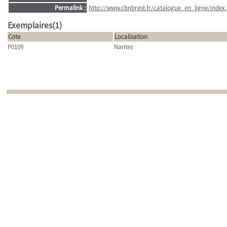
Permalink :
http://www.cbnbrest.fr/catalogue_en_ligne/index.
Exemplaires(1)
Cote
Localisation
P0109
Nantes