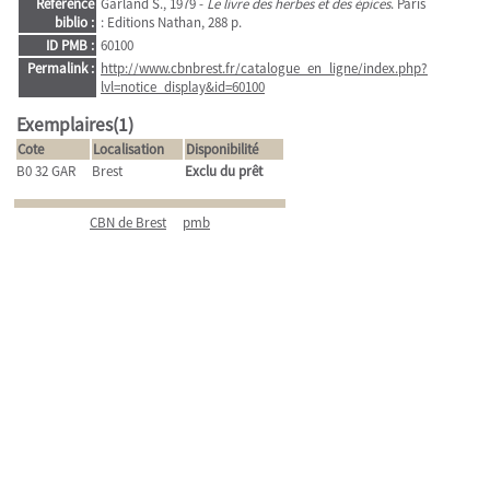
Référence
Garland S., 1979 -
Le livre des herbes et des épices
. Paris
biblio :
: Editions Nathan, 288 p.
ID PMB :
60100
Permalink :
http://www.cbnbrest.fr/catalogue_en_ligne/index.php?
lvl=notice_display&id=60100
Exemplaires(1)
Cote
Localisation
Disponibilité
B0 32 GAR
Brest
Exclu du prêt
CBN de Brest
pmb