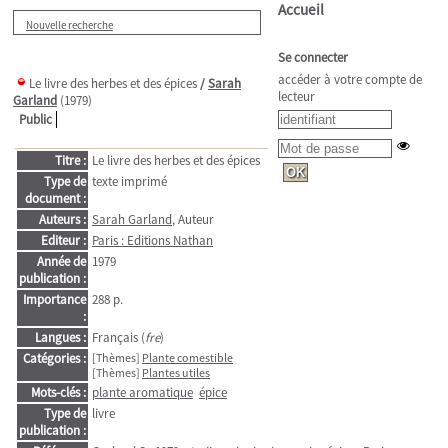
Accueil
Nouvelle recherche
Se connecter
accéder à votre compte de
Le livre des herbes et des épices
/
Sarah
lecteur
Garland
(1979)
Public
Titre :
Le livre des herbes et des épices
Type de
texte imprimé
document :
Auteurs :
Sarah Garland
, Auteur
Editeur :
Paris : Editions Nathan
Année de
1979
publication :
Importance
288 p.
:
Langues :
Français (
fre
)
Catégories :
[Thèmes]
Plante comestible
[Thèmes]
Plantes utiles
Mots-clés :
plante aromatique
épice
Type de
livre
publication :