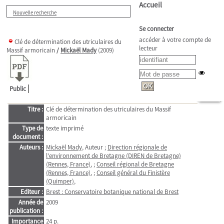
Accueil
Nouvelle recherche
Se connecter
accéder à votre compte de
Clé de détermination des utriculaires du
lecteur
Massif armoricain
/
Mickaël Mady
(2009)
Public
Titre :
Clé de détermination des utriculaires du Massif
armoricain
Type de
texte imprimé
document :
Auteurs :
Mickaël Mady
, Auteur ;
Direction régionale de
l'environnement de Bretagne (DIREN de Bretagne)
(Rennes, France)
, ;
Conseil régional de Bretagne
(Rennes, France)
, ;
Conseil général du Finistère
(Quimper)
,
Editeur :
Brest : Conservatoire botanique national de Brest
Année de
2009
publication :
Importance
24 p.