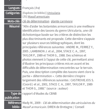
:
Langues :
Français (
fre
)
Catégories :
[Espèces (in biblio)]
Utricularia
[ZG]
Massif armoricain
Mots-clés :
clé de détermination
plante carnivore
Résumé :
"Afin d’aider les botanistes armoricains à une meilleure
identification des taxons du genre Utricularia, une clé
dichotomique basée sur les critères de distinction les
plus discriminants est proposée. Cette dernière s’appuie
sur plusieurs sources bibliographiques, dont les
principales références suivantes : ANDRE M., FERREZ Y.,
2005 ; LAMBINON J. et al., 2004, STACE C. A., 1997,
TAYLOR P., 1989 et THOR G., 1988. Des schémas et
photos viennent à l’appui de cette clé, permettant ainsi
d’illustrer les principaux critères mis en avant et les
difficultés de détermination rencontrées sur le terrain.
Puis, une description complète des taxons vient clore la
partie « détermination ». Cette dernière s’inspire
largement des références suivantes : CASTROVIEJOS S.
(Coord.) et al., 2001, STACE C. A., 1997, TAYLOR P., 1989
et THOR G., 1988." (source : auteur)
Type de
rapport d'études du CBNB
publication :
Référence
Mady M., 2009 -
Clé de détermination des utriculaires du
biblio :
Massif armoricain
. DIREN de Bretagne / Conseil