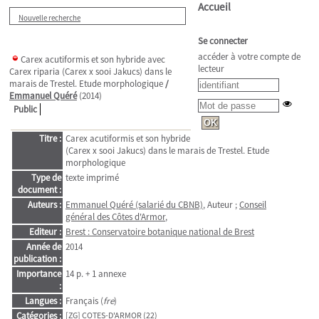
Accueil
Nouvelle recherche
Se connecter
accéder à votre compte de
Carex acutiformis et son hybride avec
lecteur
Carex riparia (Carex x sooi Jakucs) dans le
marais de Trestel. Etude morphologique
/
Emmanuel Quéré
(2014)
Public
Titre :
Carex acutiformis et son hybride avec Carex riparia
(Carex x sooi Jakucs) dans le marais de Trestel. Etude
morphologique
Type de
texte imprimé
document :
Auteurs :
Emmanuel Quéré (salarié du CBNB)
, Auteur ;
Conseil
général des Côtes d'Armor
,
Editeur :
Brest : Conservatoire botanique national de Brest
Année de
2014
publication :
Importance
14 p. + 1 annexe
:
Langues :
Français (
fre
)
Catégories :
[ZG]
COTES-D'ARMOR (22)