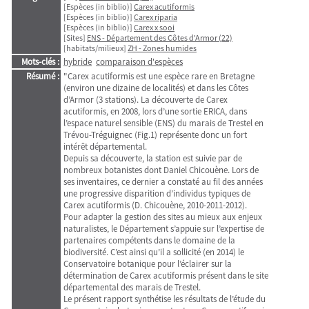
[Espèces (in biblio)]
Carex acutiformis
[Espèces (in biblio)]
Carex riparia
[Espèces (in biblio)]
Carex x sooi
[Sites]
ENS - Département des Côtes d'Armor (22)
[habitats/milieux]
ZH - Zones humides
Mots-clés :
hybride
comparaison d'espèces
Résumé :
"Carex acutiformis est une espèce rare en Bretagne
(environ une dizaine de localités) et dans les Côtes
d’Armor (3 stations). La découverte de Carex
acutiformis, en 2008, lors d’une sortie ERICA, dans
l’espace naturel sensible (ENS) du marais de Trestel en
Trévou-Tréguignec (Fig.1) représente donc un fort
intérêt départemental.
Depuis sa découverte, la station est suivie par de
nombreux botanistes dont Daniel Chicouène. Lors de
ses inventaires, ce dernier a constaté au fil des années
une progressive disparition d’individus typiques de
Carex acutiformis (D. Chicouène, 2010-2011-2012).
Pour adapter la gestion des sites au mieux aux enjeux
naturalistes, le Département s’appuie sur l’expertise de
partenaires compétents dans le domaine de la
biodiversité. C’est ainsi qu’il a sollicité (en 2014) le
Conservatoire botanique pour l’éclairer sur la
détermination de Carex acutiformis présent dans le site
départemental des marais de Trestel.
Le présent rapport synthétise les résultats de l’étude du