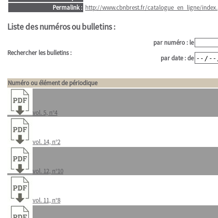
Permalink :
http://www.cbnbrest.fr/catalogue_en_ligne/index.
Liste des numéros ou bulletins :
par numéro : le
Rechercher les bulletins :
par date : de
Numéro ou élément de périodique
vol. 5, n°4
vol. 14, n°2
vol. 12, n°10
vol. 11, n°8