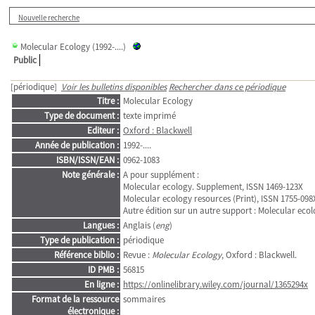
Nouvelle recherche
Molecular Ecology
(1992-....)
Public
[périodique]
Voir les bulletins disponibles
Rechercher dans ce périodique
Titre :
Molecular Ecology
Type de document :
texte imprimé
Editeur :
Oxford : Blackwell
Année de publication :
1992-....
ISBN/ISSN/EAN :
0962-1083
Note générale :
A pour supplément :
Molecular ecology. Supplement, ISSN 1469-123X
Molecular ecology resources (Print), ISSN 1755-098
Autre édition sur un autre support : Molecular eco
Langues :
Anglais (
eng
)
Type de publication :
périodique
Référence biblio :
Revue :
Molecular Ecology
, Oxford : Blackwell.
ID PMB :
56815
En ligne :
https://onlinelibrary.wiley.com/journal/1365294x
Format de la ressource
sommaires
électronique :