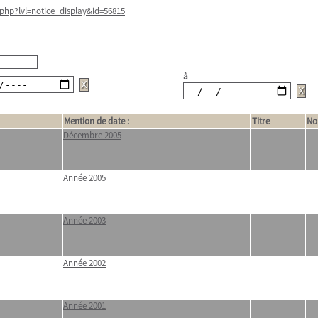
php?lvl=notice_display&id=56815
à
Mention de date :
Titre
No
Décembre 2005
Année 2005
Année 2003
Année 2002
Année 2001