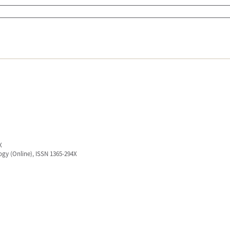
X
logy (Online), ISSN 1365-294X