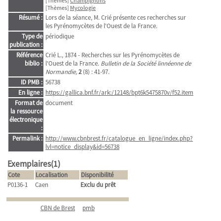
[Thèmes]
Champignons
[Thèmes]
Mycologie
Résumé :
Lors de la séance, M. Crié présente ces recherches sur
les Pyrénomycètes de l'Ouest de la France.
Type de
périodique
publication :
Référence
Crié L., 1874 - Recherches sur les Pyrénomycètes de
biblio :
l'Ouest de la France.
Bulletin de la Société linnéenne de
Normandie,
2
(8) : 41-97.
ID PMB :
56738
En ligne :
https://gallica.bnf.fr/ark:/12148/bpt6k5475870v/f52.item
Format de
document
la ressource
électronique
:
Permalink :
http://www.cbnbrest.fr/catalogue_en_ligne/index.php?
lvl=notice_display&id=56738
Exemplaires(1)
Cote
Localisation
Disponibilité
P0136-1
Caen
Exclu du prêt
CBN de Brest
pmb