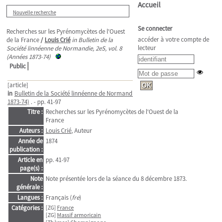
Accueil
Nouvelle recherche
Se connecter
Recherches sur les Pyrénomycètes de l'Ouest
accéder à votre compte de
de la France
/
Louis Crié
in Bulletin de la
lecteur
Société linnéenne de Normandie, 2eS, vol. 8
(Années 1873-74)
Public
[article]
in
Bulletin de la Société linnéenne de Normandie
>
2eS, vol. 8 (Années
1873-74)
. - pp. 41-97
Titre :
Recherches sur les Pyrénomycètes de l'Ouest de la
France
Auteurs :
Louis Crié
, Auteur
Année de
1874
publication :
Article en
pp. 41-97
page(s) :
Note
Note présentée lors de la séance du 8 décembre 1873.
générale :
Langues :
Français (
fre
)
Catégories :
[ZG]
France
[ZG]
Massif armoricain