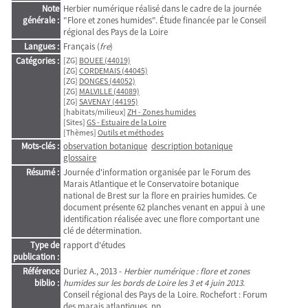
Note
Herbier numérique réalisé dans le cadre de la journée
générale :
"Flore et zones humides". Étude financée par le Conseil
régional des Pays de la Loire
Langues :
Français (
fre
)
Catégories :
[ZG]
BOUEE (44019)
[ZG]
CORDEMAIS (44045)
[ZG]
DONGES (44052)
[ZG]
MALVILLE (44089)
[ZG]
SAVENAY (44195)
[habitats/milieux]
ZH - Zones humides
[Sites]
GS - Estuaire de la Loire
[Thèmes]
Outils et méthodes
Mots-clés :
observation botanique
description botanique
glossaire
Résumé :
Journée d'information organisée par le Forum des
Marais Atlantique et le Conservatoire botanique
national de Brest sur la flore en prairies humides. Ce
document présente 62 planches venant en appui à une
identification réalisée avec une flore comportant une
clé de détermination.
Type de
rapport d'études
publication :
Référence
Duriez A., 2013 -
Herbier numérique : flore et zones
biblio :
humides sur les bords de Loire les 3 et 4 juin 2013
.
Conseil régional des Pays de la Loire. Rochefort : Forum
des marais atlantiques, np.