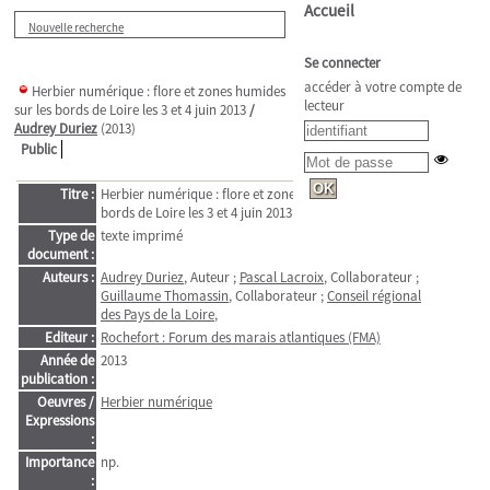
Accueil
Nouvelle recherche
Se connecter
accéder à votre compte de
Herbier numérique : flore et zones humides
lecteur
sur les bords de Loire les 3 et 4 juin 2013
/
Audrey Duriez
(2013)
Public
Titre :
Herbier numérique : flore et zones humides sur les
bords de Loire les 3 et 4 juin 2013
Type de
texte imprimé
document :
Auteurs :
Audrey Duriez
, Auteur ;
Pascal Lacroix
, Collaborateur ;
Guillaume Thomassin
, Collaborateur ;
Conseil régional
des Pays de la Loire
,
Editeur :
Rochefort : Forum des marais atlantiques (FMA)
Année de
2013
publication :
Oeuvres /
Herbier numérique
Expressions
:
Importance
np.
: