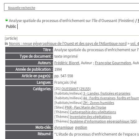
Nouvelle recherche
Analyse spatiale du processus d'enfrichement sur l'île d'Ouessant (Finistère)
/
Public
[article]
in
Norois : revue géographique de l'Ouest et des pays de l'Atlantique nord
>
vol. 
Titre :
Analyse spatiale du processus d'enfrichement sur l'î
Type de document :
texte imprimé
Auteurs :
Frédéric Bioret
, Auteur ;
Françoise Gourmelon
, Aut
Année de publication :
1994
Article en page(s) :
pp. 547-558
Langues :
Français (
fre
)
Catégories :
[ZG]
OUESSANT (29155)
[habitats/milieux]
3 - Landes, fruticées et prairies
[habitats/milieux]
44 - Forêts riveraines, forêts et fou
[habitats/milieux]
ZH - Zones humides
[Sites]
PNR - Parc Marin de l'Iroise
[Thèmes]
Cartographie des végétations
[Thèmes]
Inventaire des végétations
[Thèmes]
Système d'information géographique (SIG)
Mots-clés :
dynamique
gestion
Résumé :
"L'étude du processus d'enfrichement de l'espace s