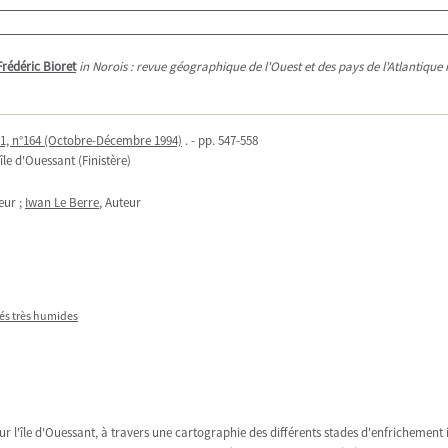
Frédéric Bioret
in Norois : revue géographique de l'Ouest et des pays de l'Atlantique
41, n°164 (Octobre-Décembre 1994)
. - pp. 547-558
le d'Ouessant (Finistère)
eur ;
Iwan Le Berre
, Auteur
rrés très humides
ur l'île d'Ouessant, à travers une cartographie des différents stades d'enfrichemen