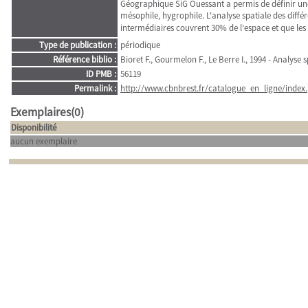
Géographique SiG Ouessant a permis de définir une t
mésophile, hygrophile. L'analyse spatiale des diffé
intermédiaires couvrent 30% de l'espace et que les
Type de publication :
périodique
Référence biblio :
Bioret F., Gourmelon F., Le Berre I., 1994 - Analyse 
ID PMB :
56119
Permalink :
http://www.cbnbrest.fr/catalogue_en_ligne/index.
Exemplaires(0)
Disponibilité
aucun exemplaire