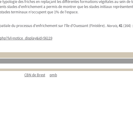
ypologie des friches en replaçant les différentes formations végétales au sein de troi
rents stades d'enfrichement a permis de montrer que les stades initiaux représentent 
 stades terminaux n'occupent que 1% de l'espace.
spatiale du processus d'enfrichement sur l'île d'Ouessant (Finistère).
Norois,
41
(164) :
php?lvl=notice_display&id=56119
CBN de Brest
pmb