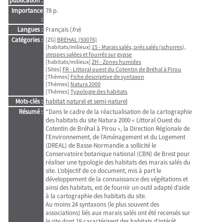
publication :
Importance
78 p.
:
Langues :
Français (
fre
)
Catégories :
[ZG]
BREHAL (50076)
[habitats/milieux]
15 - Marais salés, prés salés (schorres),
steppes salées et fourrés sur gypse
[habitats/milieux]
ZH - Zones humides
[Sites]
FR - Littoral ouest du Cotentin de Bréhal à Pirou
[Thèmes]
Fiche descriptive de syntaxon
[Thèmes]
Natura 2000
[Thèmes]
Typologie des habitats
Mots-clés :
habitat naturel et semi-naturel
Résumé :
"Dans le cadre de la réactualisation de la cartographie
des habitats du site Natura 2000 « Littoral Ouest du
Cotentin de Bréhal à Pirou », la Direction Régionale de
l’Environnement, de l’Aménagement et du Logement
(DREAL) de Basse-Normandie a sollicité le
Conservatoire botanique national (CBN) de Brest pour
réaliser une typologie des habitats des marais salés du
site. L’objectif de ce document, mis à part le
développement de la connaissance des végétations et
ainsi des habitats, est de fournir un outil adapté d’aide
à la cartographie des habitats du site.
Au moins 24 syntaxons (le plus souvent des
associations) liés aux marais salés ont été recensés sur
le site dont 19 caractérisent des habitats d’intérêt