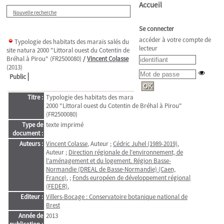
Accueil
Nouvelle recherche
Se connecter
accéder à votre compte de
Typologie des habitats des marais salés du
lecteur
site natura 2000 "Littoral ouest du Cotentin de
Bréhal à Pirou" (FR2500080)
/
Vincent Colasse
(2013)
Public
Titre :
Typologie des habitats des marais salés du site natura
2000 "Littoral ouest du Cotentin de Bréhal à Pirou"
(FR2500080)
Type de
texte imprimé
document :
Auteurs :
Vincent Colasse
, Auteur ;
Cédric Juhel (1989-2019)
,
Auteur ;
Direction régionale de l'environnement, de
l'aménagement et du logement. Région Basse-
Normandie (DREAL de Basse-Normandie) (Caen,
France)
, ;
Fonds européen de développement régional
(FEDER)
,
Editeur :
Villers-Bocage : Conservatoire botanique national de
Brest
Année de
2013