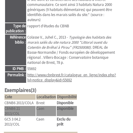
communautaire. Ce sont ainsi 3 habitats Natura 2000
génériques (9 habitats élémentaires) qui peuvent être
identifiés dans les marais salés du site." (source :
auteurs)
Type de
rapport d'études du CBNB
publication :
Référence
Colasse V., Juhel C., 2013 -
Typologie des habitats des
biblio :
marais salés du site natura 2000 "Littoral ouest du
Cotentin de Bréhal à Pirou" (FR2500080)
. DREAL de
Basse-Normandie / Fonds européen de développement
régional . Villers-Bocage : Conservatoire botanique
national de Brest, 78 p.
ID PMB :
55692
Permalink :
http://www.cbnbrest.fr/catalogue_en_ligne/index.php?
lvl=notice_display&id=55692
Exemplaires(3)
Cote
Localisation
Disponibilité
CBNB6 2013/COLA
Brest
Disponible
CBNB6 21
Caen
Disponible
2013/COL
GC5 3 04.2
Caen
Exclu du
2013/COL
prêt