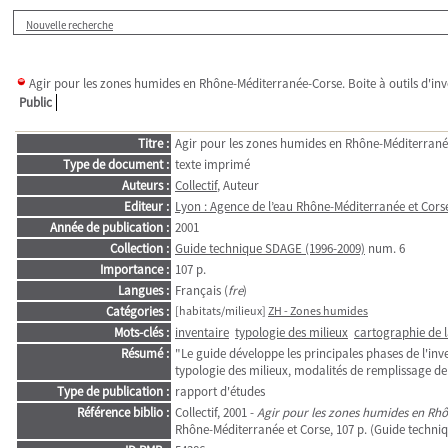
Nouvelle recherche
Agir pour les zones humides en Rhône-Méditerranée-Corse. Boite à outils d'inv
Public
Titre :
Agir pour les zones humides en Rhône-Méditerranée-
Type de document :
texte imprimé
Auteurs :
Collectif
, Auteur
Editeur :
Lyon : Agence de l’eau Rhône-Méditerranée et Cors
Année de publication :
2001
Collection :
Guide technique SDAGE (1996-2009)
num. 6
Importance :
107 p.
Langues :
Français (
fre
)
Catégories :
[habitats/milieux]
ZH - Zones humides
Mots-clés :
inventaire
typologie des milieux
cartographie de l
Résumé :
"Le guide développe les principales phases de l'inv
typologie des milieux, modalités de remplissage de
Type de publication :
rapport d'études
Référence biblio :
Collectif, 2001 -
Agir pour les zones humides en Rhôn
Rhône-Méditerranée et Corse, 107 p. (Guide techniq