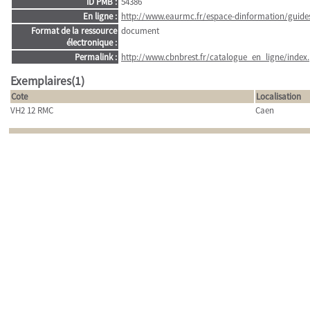
ID PMB :
54386
En ligne :
http://www.eaurmc.fr/espace-dinformation/guides-
Format de la ressource
document
électronique :
Permalink :
http://www.cbnbrest.fr/catalogue_en_ligne/index.
Exemplaires(1)
Cote
Localisation
VH2 12 RMC
Caen