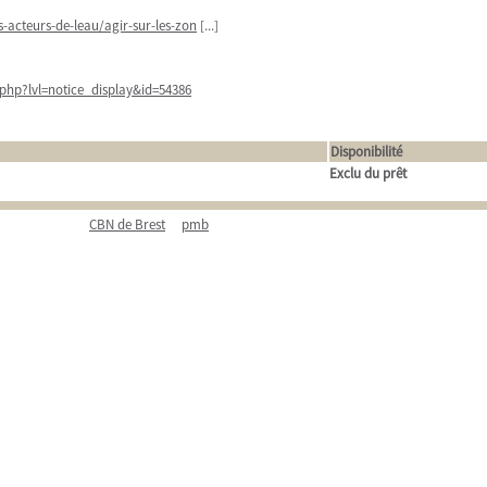
acteurs-de-leau/agir-sur-les-zon
[...]
php?lvl=notice_display&id=54386
Disponibilité
Exclu du prêt
CBN de Brest
pmb