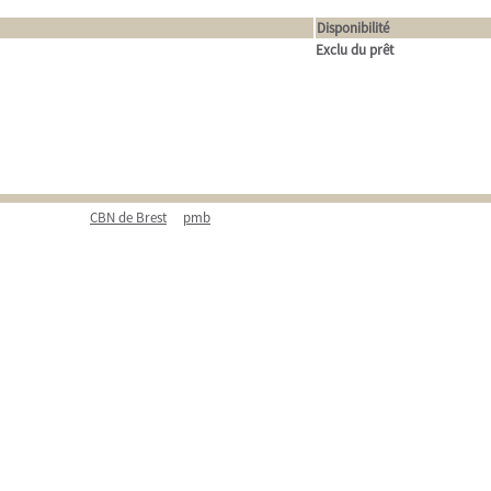
Disponibilité
Exclu du prêt
CBN de Brest
pmb