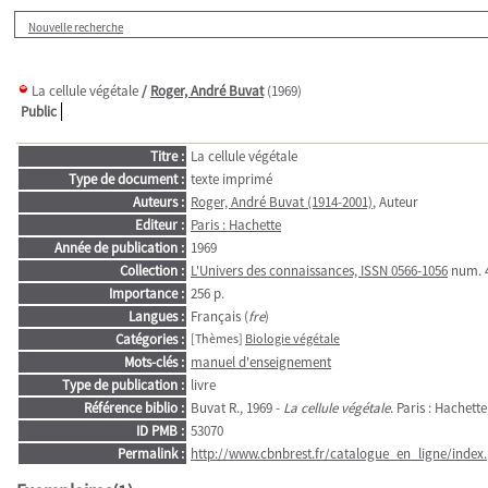
Nouvelle recherche
La cellule végétale
/
Roger, André Buvat
(1969)
Public
Titre :
La cellule végétale
Type de document :
texte imprimé
Auteurs :
Roger, André Buvat (1914-2001)
, Auteur
Editeur :
Paris : Hachette
Année de publication :
1969
Collection :
L'Univers des connaissances, ISSN 0566-1056
num. 
Importance :
256 p.
Langues :
Français (
fre
)
Catégories :
[Thèmes]
Biologie végétale
Mots-clés :
manuel d'enseignement
Type de publication :
livre
Référence biblio :
Buvat R., 1969 -
La cellule végétale
. Paris : Hachett
ID PMB :
53070
Permalink :
http://www.cbnbrest.fr/catalogue_en_ligne/index.