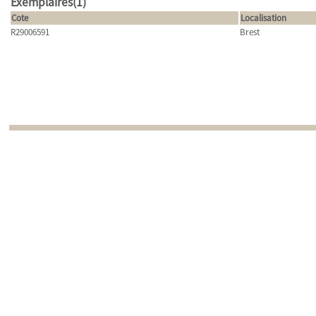
Exemplaires(1)
Cote
Localisation
R29006591
Brest