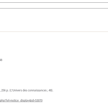
48
e, 256 p. (L'Univers des connaissances ; 48).
php?lvl=notice_display&id=53070