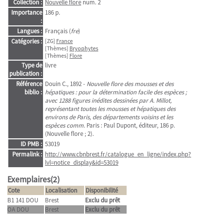
Collection :
Nouvelle flore
num. 2
Importance
186 p.
:
Langues :
Français (
fre
)
Catégories :
[ZG]
France
[Thèmes]
Bryophytes
[Thèmes]
Flore
Type de
livre
publication :
Référence
Douin C., 1892 -
Nouvelle flore des mousses et des
biblio :
hépatiques : pour la détermination facile des espèces ;
avec 1288 figures inédites dessinées par A. Millot,
représentant toutes les mousses et hépatiques des
environs de Paris, des départements voisins et les
espèces comm
. Paris : Paul Dupont, éditeur, 186 p.
(Nouvelle flore ; 2).
ID PMB :
53019
Permalink :
http://www.cbnbrest.fr/catalogue_en_ligne/index.php?
lvl=notice_display&id=53019
Exemplaires(2)
Cote
Localisation
Disponibilité
B1 141 DOU
Brest
Exclu du prêt
OA DOU
Brest
Exclu du prêt