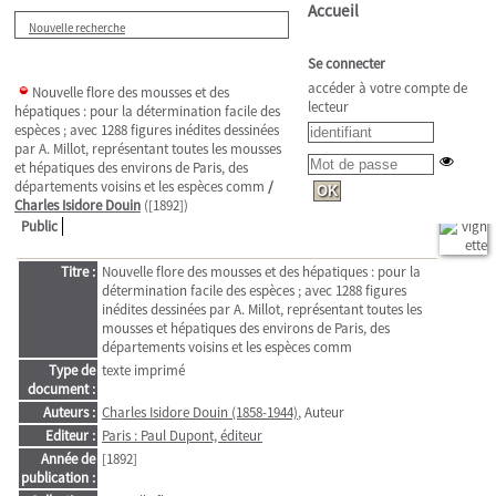
Accueil
Nouvelle recherche
Se connecter
accéder à votre compte de
Nouvelle flore des mousses et des
lecteur
hépatiques : pour la détermination facile des
espèces ; avec 1288 figures inédites dessinées
par A. Millot, représentant toutes les mousses
et hépatiques des environs de Paris, des
départements voisins et les espèces comm
/
Charles Isidore Douin
([1892])
Public
Titre :
Nouvelle flore des mousses et des hépatiques : pour la
détermination facile des espèces ; avec 1288 figures
inédites dessinées par A. Millot, représentant toutes les
mousses et hépatiques des environs de Paris, des
départements voisins et les espèces comm
Type de
texte imprimé
document :
Auteurs :
Charles Isidore Douin (1858-1944)
, Auteur
Editeur :
Paris : Paul Dupont, éditeur
Année de
[1892]
publication :