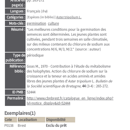
Article en
pp. 265-272
page(s) :
Langues :
Français (
fre
)
Catégories :
[Espèces (in biblio)]
Aster tripolium L.
Mots-clés :
germination
culture
Résumé :
"Les meilleures conditions pour la germination des
semences sont déterminées. Les jeunes plantes sont
cultivées, pendant trois semaines en salle climatisée,
sur des milieux contenant du chlorure de sodium aux
concentrations M/6, M/3, M/2." (source : auteur)
Type de
périodique
publication :
Référence
Goas M., 1970 - Contribution à l'étude du métabolisme
biblio :
des halophytes. Action du chlorure de sodium sur la
croissance et la teneur en acides aminés et amides
libres des jeunes plantes d'
Aster tripolium
L.
Bulletin de
la Société scientifique de Bretagne,
44
(3-4) : 265-272.
ID PMB :
52444
Permalink :
http://www.cbnbrest.fr/catalogue_en_ligne/index.php?
lvl=notice_display&id=52444
Exemplaires(1)
Cote
Localisation
Disponibilité
P0138
Brest
Exclu du prêt