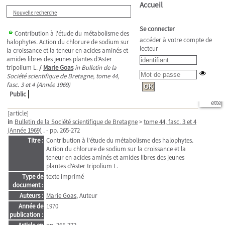
Accueil
Nouvelle recherche
Se connecter
Contribution à l'étude du métabolisme des
accéder à votre compte de
halophytes. Action du chlorure de sodium sur
lecteur
la croissance et la teneur en acides aminés et
amides libres des jeunes plantes d'Aster
tripolium L.
/
Marie Goas
in Bulletin de la
Société scientifique de Bretagne, tome 44,
fasc. 3 et 4 (Année 1969)
Public
[article]
in
Bulletin de la Société scientifique de Bretagne
>
tome 44, fasc. 3 et 4
(Année 1969)
. - pp. 265-272
Titre :
Contribution à l'étude du métabolisme des halophytes.
Action du chlorure de sodium sur la croissance et la
teneur en acides aminés et amides libres des jeunes
plantes d'Aster tripolium L.
Type de
texte imprimé
document :
Auteurs :
Marie Goas
, Auteur
Année de
1970
publication :