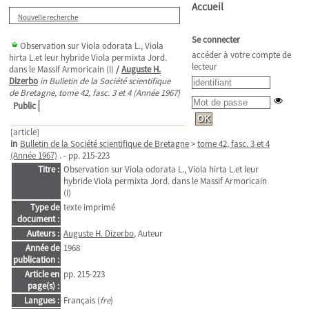
Accueil
Nouvelle recherche
Se connecter
Observation sur Viola odorata L., Viola
accéder à votre compte de
hirta L.et leur hybride Viola permixta Jord.
lecteur
dans le Massif Armoricain (I)
/
Auguste H.
Dizerbo
in Bulletin de la Société scientifique
de Bretagne, tome 42, fasc. 3 et 4 (Année 1967)
Public
[article]
in
Bulletin de la Société scientifique de Bretagne
>
tome 42, fasc. 3 et 4
(Année 1967)
. - pp. 215-223
Titre :
Observation sur Viola odorata L., Viola hirta L.et leur
hybride Viola permixta Jord. dans le Massif Armoricain
(I)
Type de
texte imprimé
document :
Auteurs :
Auguste H. Dizerbo
, Auteur
Année de
1968
publication :
Article en
pp. 215-223
page(s) :
Langues :
Français (
fre
)