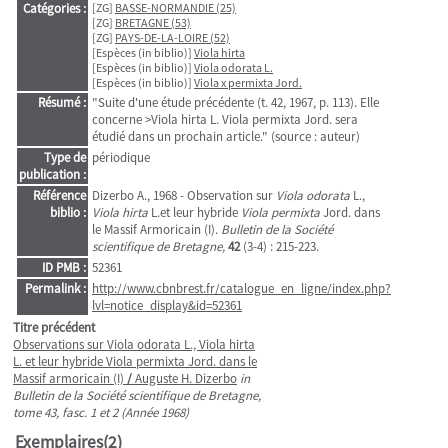
Catégories :
[ZG]
BASSE-NORMANDIE (25)
[ZG]
BRETAGNE (53)
[ZG]
PAYS-DE-LA-LOIRE (52)
[Espèces (in biblio)]
Viola hirta
[Espèces (in biblio)]
Viola odorata L.
[Espèces (in biblio)]
Viola x permixta Jord.
Résumé :
"Suite d'une étude précédente (t. 42, 1967, p. 113). Elle
concerne >Viola hirta L. Viola permixta Jord. sera
étudié dans un prochain article." (source : auteur)
Type de
périodique
publication :
Référence
Dizerbo A., 1968 - Observation sur
Viola odorata
L.,
biblio :
Viola hirta
L.et leur hybride
Viola permixta
Jord. dans
le Massif Armoricain (I).
Bulletin de la Société
scientifique de Bretagne,
42
(3-4) : 215-223.
ID PMB :
52361
Permalink :
http://www.cbnbrest.fr/catalogue_en_ligne/index.php?
lvl=notice_display&id=52361
Titre précédent
Observations sur Viola odorata L., Viola hirta
L. et leur hybride Viola permixta Jord. dans le
Massif armoricain (I)
/
Auguste H. Dizerbo
in
Bulletin de la Société scientifique de Bretagne,
tome 43, fasc. 1 et 2 (Année 1968)
Exemplaires(2)