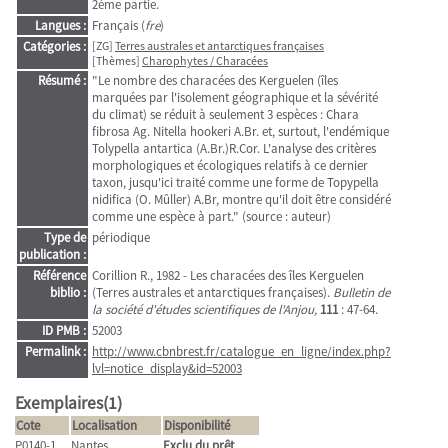
2ème partie.
Langues :
Français (
fre
)
Catégories :
[ZG]
Terres australes et antarctiques françaises
[Thèmes]
Charophytes / Characées
Résumé :
"Le nombre des characées des Kerguelen (îles
marquées par l'isolement géographique et la sévérité
du climat) se réduit à seulement 3 espèces : Chara
fibrosa Ag. Nitella hookeri A.Br. et, surtout, l'endémique
Tolypella antartica (A.Br.)R.Cor. L'analyse des critères
morphologiques et écologiques relatifs à ce dernier
taxon, jusqu'ici traité comme une forme de Topypella
nidifica (O. Mûller) A.Br, montre qu'il doit être considéré
comme une espèce à part." (source : auteur)
Type de
périodique
publication :
Référence
Corillion R., 1982 - Les characées des îles Kerguelen
biblio :
(Terres australes et antarctiques françaises).
Bulletin de
la société d'études scientifiques de l'Anjou,
111
: 47-64.
ID PMB :
52003
Permalink :
http://www.cbnbrest.fr/catalogue_en_ligne/index.php?
lvl=notice_display&id=52003
Exemplaires(1)
Cote
Localisation
Disponibilité
P0140-1
Nantes
Exclu du prêt