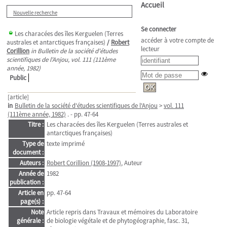
Accueil
Nouvelle recherche
Se connecter
Les characées des îles Kerguelen (Terres
accéder à votre compte de
australes et antarctiques françaises)
/
Robert
lecteur
Corillion
in Bulletin de la société d'études
scientifiques de l'Anjou, vol. 111 (111ème
année, 1982)
Public
[article]
in
Bulletin de la société d'études scientifiques de l'Anjou
>
vol. 111
(111ème année, 1982)
. - pp. 47-64
Titre :
Les characées des îles Kerguelen (Terres australes et
antarctiques françaises)
Type de
texte imprimé
document :
Auteurs :
Robert Corillion (1908-1997)
, Auteur
Année de
1982
publication :
Article en
pp. 47-64
page(s) :
Note
Article repris dans Travaux et mémoires du Laboratoire
générale :
de biologie végétale et de phytogéographie, fasc. 31,