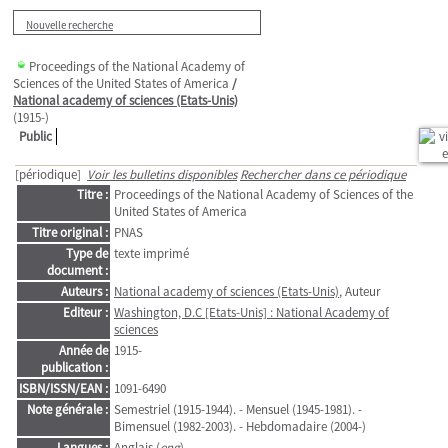
Nouvelle recherche
Proceedings of the National Academy of
Sciences of the United States of America
/
National academy of sciences (Etats-Unis)
(1915-)
Public
[périodique]
Voir les bulletins disponibles
Rechercher dans ce périodique
Titre :
Proceedings of the National Academy of Sciences of the
United States of America
Titre original :
PNAS
Type de
texte imprimé
document :
Auteurs :
National academy of sciences (Etats-Unis)
, Auteur
Editeur :
Washington, D.C [Etats-Unis] : National Academy of
sciences
Année de
1915-
publication :
ISBN/ISSN/EAN :
1091-6490
Note générale :
Semestriel (1915-1944). - Mensuel (1945-1981). -
Bimensuel (1982-2003). - Hebdomadaire (2004-)
Langues :
Anglais (
eng
)