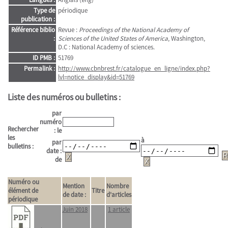
Type de
périodique
publication :
Référence biblio
Revue :
Proceedings of the National Academy of
:
Sciences of the United States of America
, Washington,
D.C : National Academy of sciences.
ID PMB :
51769
Permalink :
http://www.cbnbrest.fr/catalogue_en_ligne/index.php?
lvl=notice_display&id=51769
Liste des numéros ou bulletins :
par
numéro
Rechercher
: le
les
à
par
bulletins :
date :
de
Numéro ou
Mention
Nombre
élément de
Titre
de date :
d'articles
périodique
Juin 2018
1 article