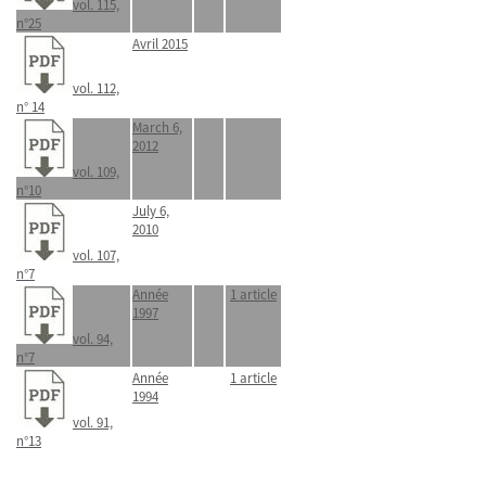
vol. 115,
n°25
Avril 2015
vol. 112,
n° 14
March 6,
2012
vol. 109,
n°10
July 6,
2010
vol. 107,
n°7
Année
1 article
1997
vol. 94,
n°7
Année
1 article
1994
vol. 91,
n°13