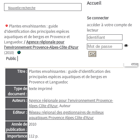
Accueil
Nouvelle recherche
Se connecter
accéder à votre compte de
Plantes envahissantes : guide
lecteur
d'identification des principales espèces
aquatiques et de berges en Provence et
Languedoc
/
Agence régionale pour
l'environnement Provence-Alpes-Côte d'Azur
(2010)
Public
Titre :
Plantes envahissantes : guide d'identification des
principales espèces aquatiques et de berges en
Provence et Languedoc
Type de
texte imprimé
document :
Auteurs :
Agence régionale pour l'environnement Provence-
Alpes-Côte d'Azur
, Auteur
Editeur :
Réseau régional des gestionnaires de milieux
aquatiques Provence Alpes Côte d'Azur
Année de
2010
publication :
Importance
112 p.