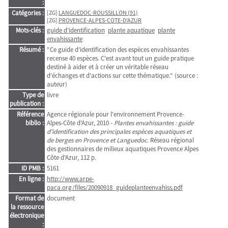
:
Catégories :
[ZG]
LANGUEDOC-ROUSSILLON (91)
[ZG]
PROVENCE-ALPES-COTE-D'AZUR
Mots-clés :
guide d'identification
plante aquatique
plante
envahissante
Résumé :
"Ce guide d'identification des espèces envahissantes
recense 40 espèces. C'est avant tout un guide pratique
destiné à aider et à créer un véritable réseau
d'échanges et d'actions sur cette thématique." (source :
auteur)
Type de
livre
publication :
Référence
Agence régionale pour l'environnement Provence-
biblio :
Alpes-Côte d'Azur, 2010 -
Plantes envahissantes : guide
d'identification des principales espèces aquatiques et
de berges en Provence et Languedoc
. Réseau régional
des gestionnaires de milieux aquatiques Provence Alpes
Côte d'Azur, 112 p.
ID PMB :
5161
En ligne :
http://www.arpe-
paca.org/files/20090918_guideplanteenvahiss.pdf
Format de
document
la ressource
électronique
: