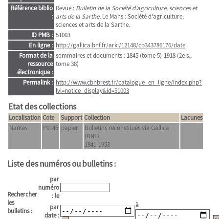
Référence biblio
Revue :
Bulletin de la Société d'agriculture, sciences et
:
arts de la Sarthe
, Le Mans : Société d'agriculture,
sciences et arts de la Sarthe.
ID PMB :
51003
En ligne :
http://gallica.bnf.fr/ark:/12148/cb343786176/date
Format de la
sommaires et documents : 1845 (tome 5)-1918 (2e s.,
ressource
tome 38)
électronique :
Permalink :
http://www.cbnbrest.fr/catalogue_en_ligne/index.php?
lvl=notice_display&id=51003
Etat des collections
Localisation
Cote
Support
Collection
Lacunes
Nantes
P0146
papier
Bulletins reconstitués via Gallica
(BNF)
1841-1953
Liste des numéros ou bulletins :
par
numéro
Rechercher
: le
les
à
par
bulletins :
date :