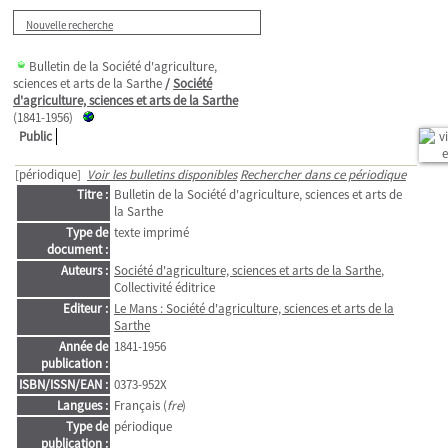
Nouvelle recherche
Bulletin de la Société d'agriculture,
sciences et arts de la Sarthe
/
Société
d'agriculture, sciences et arts de la Sarthe
(1841-1956)
Public
[périodique]
Voir les bulletins disponibles
Rechercher dans ce périodique
Titre :
Bulletin de la Société d'agriculture, sciences et arts de
la Sarthe
Type de
texte imprimé
document :
Auteurs :
Société d'agriculture, sciences et arts de la Sarthe
,
Collectivité éditrice
Editeur :
Le Mans : Société d'agriculture, sciences et arts de la
Sarthe
Année de
1841-1956
publication :
ISBN/ISSN/EAN :
0373-952X
Langues :
Français (
fre
)
Type de
périodique
publication :