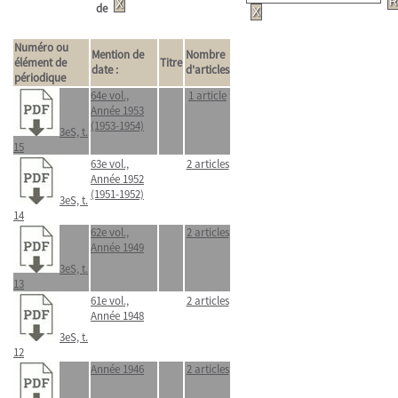
de
Numéro ou
Mention de
Nombre
élément de
Titre
date :
d'articles
périodique
64e vol.,
1 article
Année 1953
(1953-1954)
3eS, t.
15
63e vol.,
2 articles
Année 1952
(1951-1952)
3eS, t.
14
62e vol.,
2 articles
Année 1949
3eS, t.
13
61e vol.,
2 articles
Année 1948
3eS, t.
12
Année 1946
2 articles