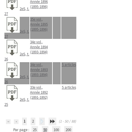
Année 1896
(1895-1896)
2eS, t.
27
35e vol.,
Année 1895
(1895-1896)
2eS, t.
27
34e vol.,
Année 1894
(1893-1894)
2eS, t.
26
34e vol.,
5 articles
Année 1893
(1893-1894)
2eS, t.
26
33e vol.,
5 articles
Année 1892
(1891-1892)
2eS, t.
25
1
2
(1 - 50 / 88)
Par page :
25
50
100
200