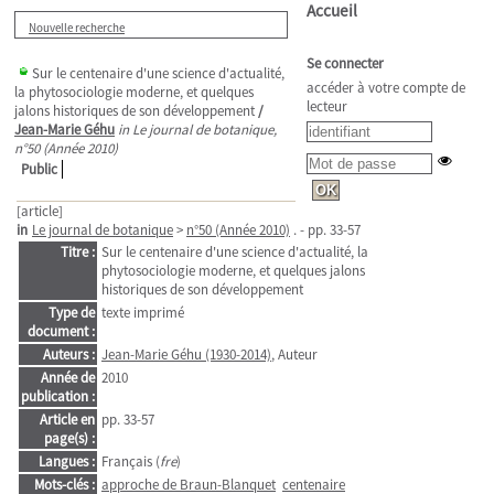
Accueil
Nouvelle recherche
Se connecter
Sur le centenaire d'une science d'actualité,
accéder à votre compte de
la phytosociologie moderne, et quelques
lecteur
jalons historiques de son développement
/
Jean-Marie Géhu
in Le journal de botanique,
n°50 (Année 2010)
Public
[article]
in
Le journal de botanique
>
n°50 (Année 2010)
. - pp. 33-57
Titre :
Sur le centenaire d'une science d'actualité, la
phytosociologie moderne, et quelques jalons
historiques de son développement
Type de
texte imprimé
document :
Auteurs :
Jean-Marie Géhu (1930-2014)
, Auteur
Année de
2010
publication :
Article en
pp. 33-57
page(s) :
Langues :
Français (
fre
)
Mots-clés :
approche de Braun-Blanquet
centenaire