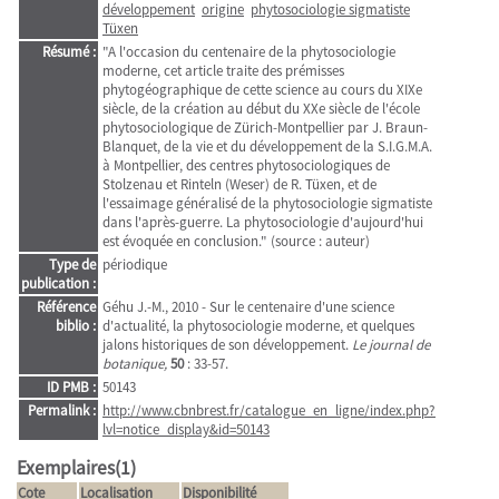
développement
origine
phytosociologie sigmatiste
Tüxen
Résumé :
"A l'occasion du centenaire de la phytosociologie
moderne, cet article traite des prémisses
phytogéographique de cette science au cours du XIXe
siècle, de la création au début du XXe siècle de l'école
phytosociologique de Zürich-Montpellier par J. Braun-
Blanquet, de la vie et du développement de la S.I.G.M.A.
à Montpellier, des centres phytosociologiques de
Stolzenau et Rinteln (Weser) de R. Tüxen, et de
l'essaimage généralisé de la phytosociologie sigmatiste
dans l'après-guerre. La phytosociologie d'aujourd'hui
est évoquée en conclusion." (source : auteur)
Type de
périodique
publication :
Référence
Géhu J.-M., 2010 - Sur le centenaire d'une science
biblio :
d'actualité, la phytosociologie moderne, et quelques
jalons historiques de son développement.
Le journal de
botanique,
50
: 33-57.
ID PMB :
50143
Permalink :
http://www.cbnbrest.fr/catalogue_en_ligne/index.php?
lvl=notice_display&id=50143
Exemplaires(1)
Cote
Localisation
Disponibilité