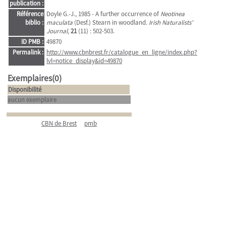
publication :
Référence
Doyle G.-J., 1985 - A further occurrence of
Neotinea
biblio :
maculata
(Desf.) Stearn in woodland.
Irish Naturalists'
Journal,
21
(11) : 502-503.
ID PMB :
49870
Permalink :
http://www.cbnbrest.fr/catalogue_en_ligne/index.php?
lvl=notice_display&id=49870
Exemplaires(0)
Disponibilité
aucun exemplaire
CBN de Brest
pmb