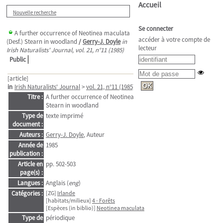
Accueil
Nouvelle recherche
Se connecter
A further occurrence of Neotinea maculata
accéder à votre compte de
(Desf.) Stearn in woodland
/
Gerry-J. Doyle
in
lecteur
Irish Naturalists' Journal, vol. 21, n°11 (1985)
Public
[article]
in
Irish Naturalists' Journal
>
vol. 21, n°11 (1985)
. - pp. 502-503
Titre :
A further occurrence of Neotinea maculata (Desf.)
Stearn in woodland
Type de
texte imprimé
document :
Auteurs :
Gerry-J. Doyle
, Auteur
Année de
1985
publication :
Article en
pp. 502-503
page(s) :
Langues :
Anglais (
eng
)
Catégories :
[ZG]
Irlande
[habitats/milieux]
4 - Forêts
[Espèces (in biblio)]
Neotinea maculata
Type de
périodique