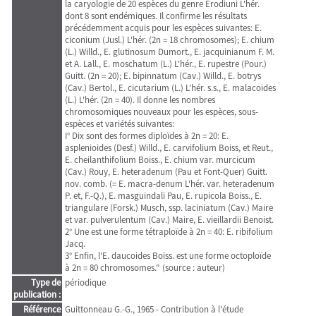
la caryologie de 20 espèces du genre Erodiuni L'hér.
dont 8 sont endémiques. Il confirme les résultats
précédemment acquis pour les espèces suivantes: E.
ciconium (Jusl.) L'hér. (2n = 18 chromosomes); E. chium
(L.) Willd., E. glutinosum Dumort., E. jacquinianum F. M.
et A. Lall., E. moschatum (L.) L'hér., E. rupestre (Pour.)
Guitt. (2n = 20); E. bipinnatum (Cav.) Willd., E. botrys
(Cav.) Bertol., E. cicutarium (L.) L'hér. s.s., E. malacoides
(L.) L'hér. (2n = 40). Il donne les nombres
chromosomiques nouveaux pour les espèces, sous-
espèces et variétés suivantes:
I° Dix sont des formes diploïdes à 2n = 20: E.
asplenioides (Desf.) Willd., E. carvifolium Boiss, et Reut.,
E. cheilanthifolium Boiss., E. chium var. murcicum
(Cav.) Rouy, E. heteradenum (Pau et Font-Quer) Guitt.
nov. comb. (= E. macra-denum L'hér. var. heteradenum
P. et, F.-Q.), E. masguindali Pau, E. rupicola Boiss., E.
triangulare (Forsk.) Musch, ssp. laciniatum (Cav.) Maire
et var. pulverulentum (Cav.) Maire, E. vieillardii Benoist.
2° Une est une forme tétraploïde à 2n = 40: E. ribifolium
Jacq.
3° Enfin, l'E. daucoides Boiss. est une forme octoploïde
à 2n = 80 chromosomes." (source : auteur)
Type de
périodique
publication :
Référence
Guittonneau G.-G., 1965 - Contribution à l'étude