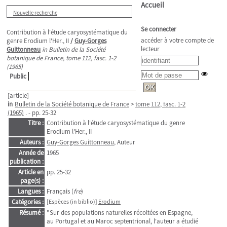
Accueil
Nouvelle recherche
Se connecter
Contribution à l'étude caryosystématique du
accéder à votre compte de
genre Erodium l'Her., II
/
Guy-Gorges
lecteur
Guittonneau
in Bulletin de la Société
botanique de France, tome 112, fasc. 1-2
(1965)
Public
[article]
in
Bulletin de la Société botanique de France
>
tome 112, fasc. 1-2
(1965)
. - pp. 25-32
Titre :
Contribution à l'étude caryosystématique du genre
Erodium l'Her., II
Auteurs :
Guy-Gorges Guittonneau
, Auteur
Année de
1965
publication :
Article en
pp. 25-32
page(s) :
Langues :
Français (
fre
)
Catégories :
[Espèces (in biblio)]
Erodium
Résumé :
"Sur des populations naturelles récoltées en Espagne,
au Portugal et au Maroc septentrional, l'auteur a étudié