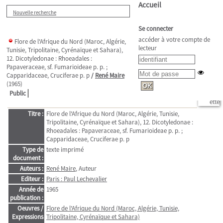
Accueil
Nouvelle recherche
Se connecter
accéder à votre compte de
Flore de l'Afrique du Nord (Maroc, Algérie,
lecteur
Tunisie, Tripolitaine, Cyrénaïque et Sahara),
12. Dicotyledonae : Rhoeadales :
Papaveraceae, sf. Fumarioideae p. p. ;
Capparidaceae, Cruciferae p. p
/
René Maire
(1965)
Public
Titre :
Flore de l'Afrique du Nord (Maroc, Algérie, Tunisie,
Tripolitaine, Cyrénaïque et Sahara), 12. Dicotyledonae :
Rhoeadales : Papaveraceae, sf. Fumarioideae p. p. ;
Capparidaceae, Cruciferae p. p
Type de
texte imprimé
document :
Auteurs :
René Maire
, Auteur
Editeur :
Paris : Paul Lechevalier
Année de
1965
publication :
Oeuvres /
Flore de l'Afrique du Nord (Maroc, Algérie, Tunisie,
Expressions
Tripolitaine, Cyrénaïque et Sahara)