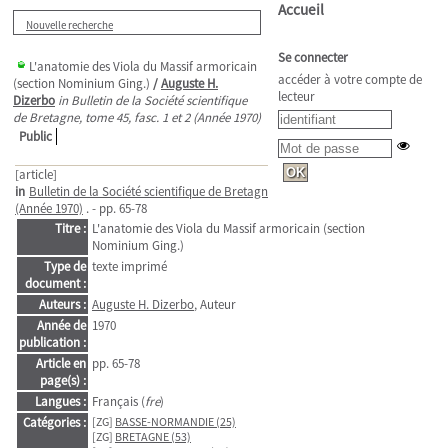
Accueil
Nouvelle recherche
Se connecter
L'anatomie des Viola du Massif armoricain
accéder à votre compte de
(section Nominium Ging.)
/
Auguste H.
lecteur
Dizerbo
in Bulletin de la Société scientifique
de Bretagne, tome 45, fasc. 1 et 2 (Année 1970)
Public
[article]
in
Bulletin de la Société scientifique de Bretagne
>
tome 45, fasc. 1 et 2
(Année 1970)
. - pp. 65-78
Titre :
L'anatomie des Viola du Massif armoricain (section
Nominium Ging.)
Type de
texte imprimé
document :
Auteurs :
Auguste H. Dizerbo
, Auteur
Année de
1970
publication :
Article en
pp. 65-78
page(s) :
Langues :
Français (
fre
)
Catégories :
[ZG]
BASSE-NORMANDIE (25)
[ZG]
BRETAGNE (53)