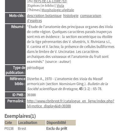
[ZG]
PAYS-DE-LA-LOIRE (52)
[Espèces (in biblio)]
Viola
[Thèmes]
Morphologie végétale
Mots-clés :
description botanique
histologie
comparaison
d'espèces
Résumé :
"Étude de l'anatomie des principaux organes des Viola
de cette région. Quelques caractères passés inaperçus
sont mis en évidence : la section excentrique ou étoilée
de la tige pérennantes des V. silvestris, V. Riviniana s.l.,
V. canina et V. lactea; la présence de cellules bulliformes
dans le limbre de V. Uncinatae. Les caractères
archaïques des vaisseaux et l'anatomie du fruit sont
examinés." (source : auteur)
Type de
périodique
publication :
Référence
Dizerbo A., 1970 - L'anatomie des
Viola
du Massif
biblio :
armoricain (section
Nominium
Ging.).
Bulletin de la
Société scientifique de Bretagne,
45
(1-2) : 65-78.
ID PMB :
39388
Permalink :
http://www.cbnbrest.fr/catalogue_en_ligne/index.php?
lvl=notice_display&id=39388
Exemplaires(1)
Cote
Localisation
Disponibilité
P0138
Brest
Exclu du prêt