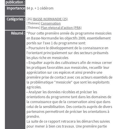
publication :
Importance
84 p. + 1 cédérom
:
Catégories :
[ZG]
BASSE-NORMANDIE (25)
[Thèmes]
Conservation
[Thèmes]
Plan régional d'action (PRA)
Résumé :
"Pour cette première année du programme messicoles
en Basse-Normandie les objectifs 2009, essentiellement
portés sur l'axe 1 du programme sont:
• Poursuivre le développement de la connaissance en
l'orientant principalement sur des secteurs présumés
les plus riche en messicoles
• Enquêter auprès des cultivateurs afin de mieux cerner
les pratiques favorables aux messicoles, recueillir leur
appréciation sur ces espèces et ainsi prendre une
première prise de contact avec ces acteurs essentiels de
la problématique "messicole" que sont les exploitants
agricoles.
• Analyser les données récoltées et préciser les
orientations du programme tant dans les domaines de
la connaissance que de la conservation ainsi que dans
celui de la sensibilisation. Des contacts auprès de divers
partenaires permettront de préciser les orientations à
prendre.
La suite de ce rapport retracera les démarches suivies
pour mener à bien ces travaux. Une première partie