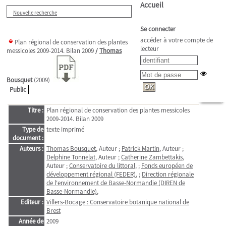
Accueil
Nouvelle recherche
Se connecter
accéder à votre compte de
Plan régional de conservation des plantes
lecteur
messicoles 2009-2014. Bilan 2009
/
Thomas
Bousquet
(2009)
Public
Titre :
Plan régional de conservation des plantes messicoles
2009-2014. Bilan 2009
Type de
texte imprimé
document :
Auteurs :
Thomas Bousquet
, Auteur ;
Patrick Martin
, Auteur ;
Delphine Tonnelat
, Auteur ;
Catherine Zambettakis
,
Auteur ;
Conservatoire du littoral
, ;
Fonds européen de
développement régional (FEDER)
, ;
Direction régionale
de l'environnement de Basse-Normandie (DIREN de
Basse-Normandie)
,
Editeur :
Villers-Bocage : Conservatoire botanique national de
Brest
Année de
2009