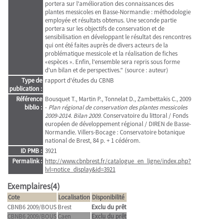
portera sur l'amélioration des connaissances des
plantes messicoles en Basse-Normandie : méthodologie
employée et résultats obtenus. Une seconde partie
portera sur les objectifs de conservation et de
sensibilisation en développant le résultat des rencontres
qui ont été faites auprès de divers acteurs de la
problématique messicole et la réalisation de fiches
«espèces ». Enfin, l'ensemble sera repris sous forme
d'un bilan et de perspectives." (source : auteur)
Type de
rapport d'études du CBNB
publication :
Référence
Bousquet T., Martin P., Tonnelat D., Zambettakis C., 2009
biblio :
-
Plan régional de conservation des plantes messicoles
2009-2014. Bilan 2009
. Conservatoire du littoral / Fonds
européen de développement régional / DIREN de Basse-
Normandie. Villers-Bocage : Conservatoire botanique
national de Brest, 84 p. + 1 cédérom.
ID PMB :
3921
Permalink :
http://www.cbnbrest.fr/catalogue_en_ligne/index.php?
lvl=notice_display&id=3921
Exemplaires(4)
Cote
Localisation
Disponibilité
CBNB6 2009/BOUS
Brest
Exclu du prêt
CBNB6 2009/BOUS
Caen
Exclu du prêt